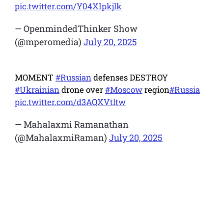
pic.twitter.com/Y04XIpkjlk
— OpenmindedThinker Show
(@mperomedia)
July 20, 2025
MOMENT
#Russian
defenses DESTROY
#Ukrainian
drone over
#Moscow
region
#Russia
pic.twitter.com/d3AQXVtltw
— Mahalaxmi Ramanathan
(@MahalaxmiRaman)
July 20, 2025