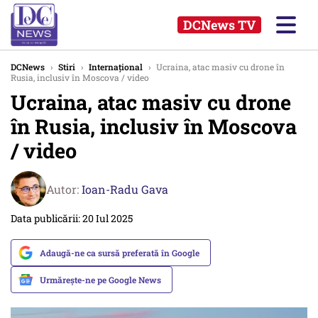
DCNews TV
DCNews
›
Stiri
›
Internațional
›
Ucraina, atac masiv cu drone în
Rusia, inclusiv în Moscova / video
Ucraina, atac masiv cu drone
în Rusia, inclusiv în Moscova
/ video
Autor:
Ioan-Radu Gava
Data publicării: 20 Iul 2025
Adaugă-ne ca sursă preferată în Google
Urmărește-ne pe Google News