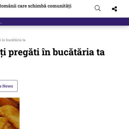
Românii care schimbă comunități
i în bucătăria ta
ți pregăti în bucătăria ta
le News