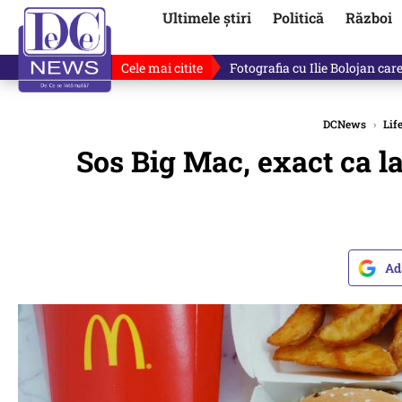
Ultimele știri
Politică
Război
Cele mai citite
De ce minte Ilie Bolojan? Ce 
DCNews
›
Lif
Sos Big Mac, exact ca la 
Ad