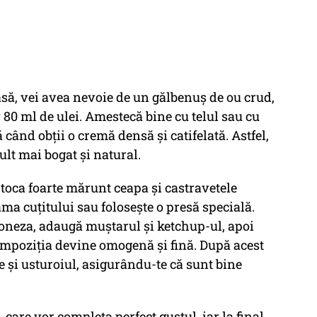
să, vei avea nevoie de un gălbenuș de ou crud,
 80 ml de ulei. Amestecă bine cu telul sau cu
 când obții o cremă densă și catifelată. Astfel,
lt mai bogat și natural.
 toca foarte mărunt ceapa și castravetele
ama cuțitului sau folosește o presă specială.
oneza, adaugă muștarul și ketchup-ul, apoi
mpoziția devine omogenă și fină. După acest
e și usturoiul, asigurându-te că sunt bine
care vor completa perfect gustul, iar la final