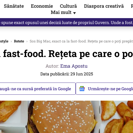
Sănătate
Economie
Cultură
Diaspora creativă
Mai mult
▼
spune Mircea Badea: E o minciună de mari proporții
estyle
›
Retete
›
Sos Big Mac, exact ca la fast-food. Rețeta pe care o poți pregăt
fast-food. Rețeta pe care o po
Autor:
Ema Apostu
Data publicării: 29 Iun 2025
augă-ne ca sursă preferată în Google
Urmărește-ne pe Goog