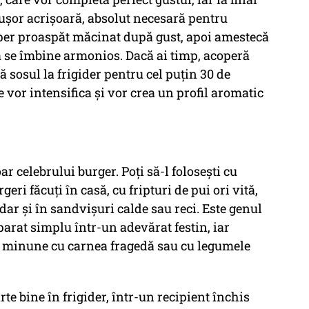
 ușor acrișoară, absolut necesară pentru
iper proaspăt măcinat după gust, apoi amestecă
să se îmbine armonios. Dacă ai timp, acoperă
ă sosul la frigider pentru cel puțin 30 de
e vor intensifica și vor crea un profil aromatic
r celebrului burger. Poți să-l folosești cu
ri făcuți în casă, cu fripturi de pui ori vită,
 dar și în sandvișuri calde sau reci. Este genul
arat simplu într-un adevărat festin, iar
e minune cu carnea fragedă sau cu legumele
rte bine în frigider, într-un recipient închis