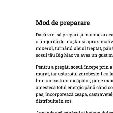
Mod de preparare
Dacă vrei să prepari și maioneza aca
o linguriță de muștar și aproximativ
mixerul, turnând uleiul treptat, până
sosul tău Big Mac va avea un gust mu
Pentru a pregăti sosul, începe prin a
murat, iar usturoiul zdrobește-l cu l
Într-un castron încăpător, pune mai
amestecă totul energic până când co
pas, încorporează ceapa, castravetel
distribuite în sos.
Apoi adaugă zahărul și boiaua dulce, 