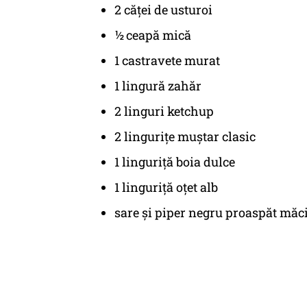
2 căței de usturoi
½ ceapă mică
1 castravete murat
1 lingură zahăr
2 linguri ketchup
2 lingurițe muștar clasic
1 linguriță boia dulce
1 linguriță oțet alb
sare și piper negru proaspăt măc