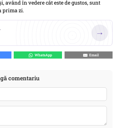
și, având în vedere cât este de gustos, sunt
n prima zi.
.
→
WhatsApp
Email
gă comentariu