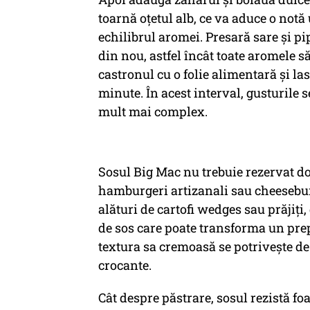
toarnă oțetul alb, ce va aduce o notă
echilibrul aromei. Presară sare și p
din nou, astfel încât toate aromele 
castronul cu o folie alimentară și las
minute. În acest interval, gusturile s
mult mai complex.
Sosul Big Mac nu trebuie rezervat doa
hamburgeri artizanali sau cheeseburge
alături de cartofi wedges sau prăjiți,
de sos care poate transforma un prep
textura sa cremoasă se potrivește d
crocante.
Cât despre păstrare, sosul rezistă foa