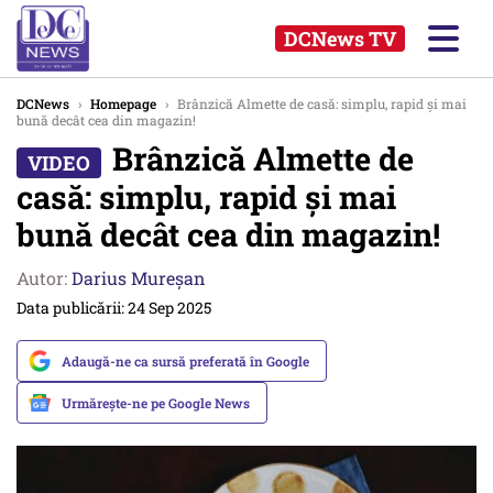
DCNews TV
DCNews
›
Homepage
›
Brânzică Almette de casă: simplu, rapid și mai
bună decât cea din magazin!
Brânzică Almette de
casă: simplu, rapid și mai
bună decât cea din magazin!
Autor:
Darius Mureșan
Data publicării: 24 Sep 2025
Adaugă-ne ca sursă preferată în Google
Urmărește-ne pe Google News