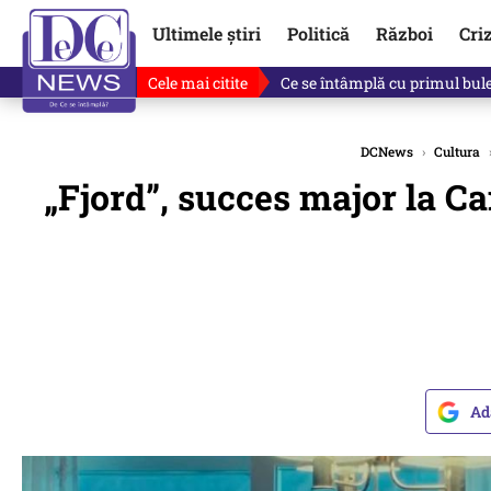
Ultimele știri
Politică
Război
Cri
Cele mai citite
Singurul lucru care l-ar putea 
DCNews
›
Cultura
„Fjord”, succes major la Ca
Ad