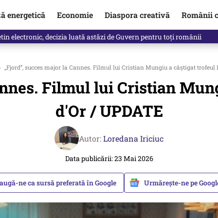
ză energetică
Economie
Diaspora creativă
Românii c
clinti pe Ilie Bolojan de la Palatul Victoria. Verdictul lui Bogdan Chiri
›
„Fjord”, succes major la Cannes. Filmul lui Cristian Mungiu a câştigat trofeu
nnes. Filmul lui Cristian Mun
d'Or / UPDATE
Autor:
Loredana Iriciuc
Data publicării: 23 Mai 2026
augă-ne ca sursă preferată în Google
Urmărește-ne pe Goog