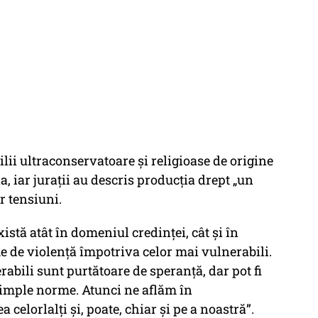
ii ultraconservatoare și religioase de origine
, iar jurații au descris producția drept
„un
r tensiuni.
xistă atât în domeniul credinţei, cât şi în
e de violenţă împotriva celor mai vulnerabili.
abili sunt purtătoare de speranţă, dar pot fi
simple norme. Atunci ne aflăm în
celorlalţi şi, poate, chiar şi pe a noastră”.