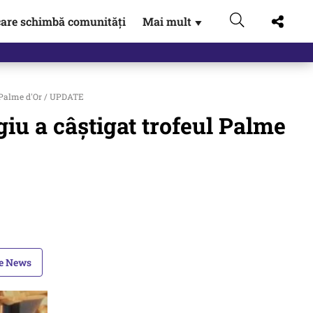
are schimbă comunități
Mai mult
▼
eac
l Palme d'Or / UPDATE
giu a câştigat trofeul Palme
le News