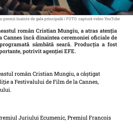
tru premii înainte de gala principală / FOTO: captură video YouTube
neastul român Cristian Mungiu, a atras atenția
 la Cannes încă dinaintea ceremoniei oficiale de
 programată sâmbătă seară. Producția a fost
ortante, potrivit agenției EFE.
eastul român Cristian Mungiu, a câştigat
diţie a Festivalului de Film de la Cannes,
ului.
Premiul Juriului Ecumenic, Premiul Francois