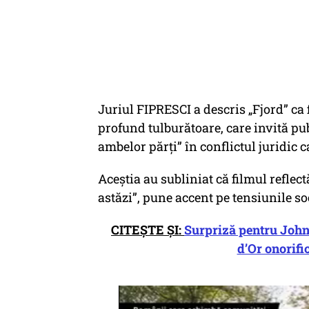
Juriul FIPRESCI a descris
„Fjord”
ca 
profund tulburătoare, care invită pu
ambelor părţi”
în conflictul juridic 
Aceștia au subliniat că filmul reflec
astăzi”
, pune accent pe tensiunile so
CITEȘTE ȘI:
Surpriză pentru John
d’Or onorifi