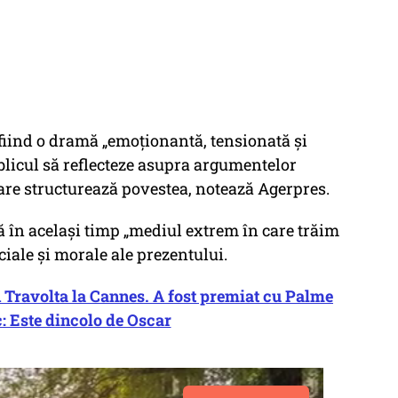
fiind o dramă
„emoţionantă, tensionată şi
blicul să reflecteze asupra argumentelor
care structurează povestea, notează Agerpres.
tă în același timp
„mediul extrem în care trăim
ciale și morale ale prezentului.
 Travolta la Cannes. A fost premiat cu Palme
c: Este dincolo de Oscar