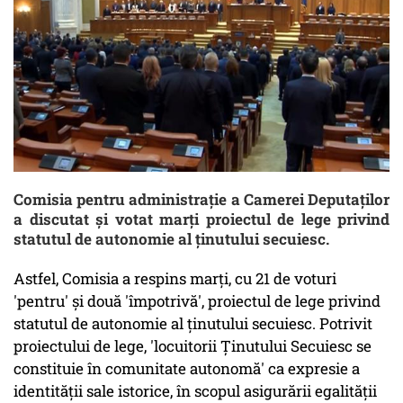
Comisia pentru administraţie a Camerei Deputaţilor
a discutat şi votat marţi proiectul de lege privind
statutul de autonomie al ţinutului secuiesc.
Astfel, Comisia a respins marţi, cu 21 de voturi
'pentru' şi două 'împotrivă', proiectul de lege privind
statutul de autonomie al ţinutului secuiesc. Potrivit
proiectului de lege, 'locuitorii Ţinutului Secuiesc se
constituie în comunitate autonomă' ca expresie a
identităţii sale istorice, în scopul asigurării egalităţii