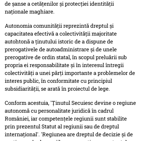
de şanse a cetăţenilor şi protecţiei identităţii
naţionale maghiare.
Autonomia comunităţii reprezintă dreptul şi
capacitatea efectivă a colectivităţii majoritate
autohtonă a ţinutului istoric de a dispune de
prerogativele de autoadministrare şi de unele
prerogative de ordin statal, în scopul preluării sub
propria ei responsabilitate şi în interesul întregii
colectivităţi a unei părţi importante a problemelor de
interes public, în conformitate cu principiul
subsidiarităţii, se arată în proiectul de lege.
Conform acestuia, 'Ţinutul Secuiesc devine o regiune
autonomă cu personalitate juridică în cadrul
României, iar competenţele regiunii sunt stabilite
prin prezentul Statut al regiunii sau de dreptul
internaţional'. 'Regiunea are dreptul de decizie şi de