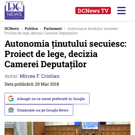
DCNews TV
DCNews
›
Politica
›
Parlament
›
Autonomia ţinutului secuiesc:
Proiect de lege, decizia Camerei Deputaţilor
Autonomia ţinutului secuiesc:
Proiect de lege, decizia
Camerei Deputaţilor
Autor:
Mircea F. Cristian
Data publicării: 20 Mar 2018
Adaugă-ne ca sursă preferată în Google
Urmărește-ne pe Google News