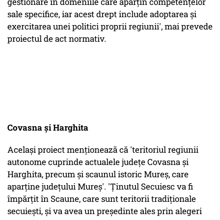
gestionare în domeniile care aparţin competenţelor
sale specifice, iar acest drept include adoptarea şi
exercitarea unei politici proprii regiunii', mai prevede
proiectul de act normativ.
Covasna şi Harghita
Acelaşi proiect menţionează că 'teritoriul regiunii
autonome cuprinde actualele judeţe Covasna şi
Harghita, precum şi scaunul istoric Mureş, care
aparţine judeţului Mureş'. 'Ţinutul Secuiesc va fi
împărţit în Scaune, care sunt teritorii tradiţionale
secuieşti, şi va avea un preşedinte ales prin alegeri