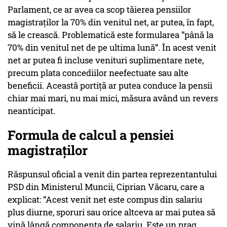
Parlament, ce ar avea ca scop tăierea pensiilor
magistraților la 70% din venitul net, ar putea, în fapt,
să le crească. Problematică este formularea ”până la
70% din venitul net de pe ultima lună”. În acest venit
net ar putea fi incluse venituri suplimentare nete,
precum plata concediilor neefectuate sau alte
beneficii. Această portiță ar putea conduce la pensii
chiar mai mari, nu mai mici, măsura având un revers
neanticipat.
Formula de calcul a pensiei
magistraților
Răspunsul oficial a venit din partea reprezentantului
PSD din Ministerul Muncii, Ciprian Văcaru, care a
explicat: ”Acest venit net este compus din salariu
plus diurne, sporuri sau orice altceva ar mai putea să
vină lângă componenta de salariu. Este un prag