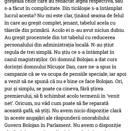
greșeala celor care au redactat legea respectivă, sau
s-a făcut în complicitate. Din ticăloșie s-a întâmplat
lucrul acesta? Nu-mi este clar, ținând seama de felul
în care au greșit complet, jenant, tabelul acela cu
tăierile din primării. Acolo ei n-au avut niciun dubiu.
Au greșit procentele din tot tabelul cu reducerea
personalului din administrația locală. N-au știut
regula de trei simplă. Nu știu ce s-a întâmplat în
cazul magistraților. Ori domnul Bolojan a dat curs
dorinței domnului Nicușor Dan, care ne-a spus în
campanie că se va ocupa de pensiile speciale, iar apoi
a venit să ne spună că nu e bine ce face Bolojan. Ori,
pur și simplu, se poate ca cineva, fără știrea
premierului, să fi schimbat acolo termenii în ‘venit
net’. Oricum, nu văd cum poate să fie reparată
această gafă, să știți. Nu avem nicio dispoziție clară
în aceste angajări ale răspunderii onorabilului
Guvern Bolojan în Parlament. Nu avem o dispoziție