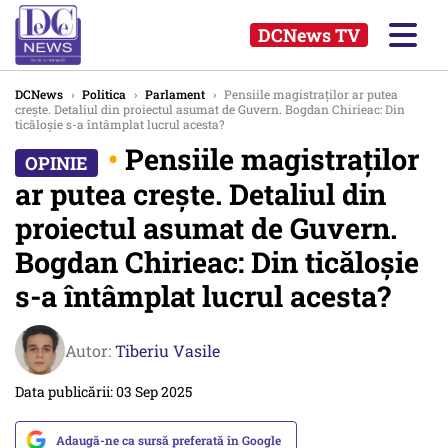
DCNews TV
DCNews
›
Politica
›
Parlament
›
Pensiile magistraților ar putea
crește. Detaliul din proiectul asumat de Guvern. Bogdan Chirieac: Din
ticăloșie s-a întâmplat lucrul acesta?
•
Pensiile magistraților
ar putea crește. Detaliul din
proiectul asumat de Guvern.
Bogdan Chirieac: Din ticăloșie
s-a întâmplat lucrul acesta?
Autor:
Tiberiu Vasile
Data publicării: 03 Sep 2025
Adaugă-ne ca sursă preferată în Google