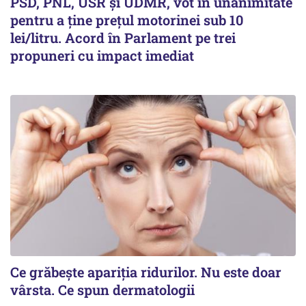
PSD, PNL, USR şi UDMR, vot în unanimitate
pentru a ţine preţul motorinei sub 10
lei/litru. Acord în Parlament pe trei
propuneri cu impact imediat
Ce grăbește apariția ridurilor. Nu este doar
vârsta. Ce spun dermatologii