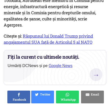
Totodată, Abrudean este membru în Comisia pentru
energie, infrastructură energetică și resurse
minerale și în Comisia pentru drepturile omului,
egalitatea de șanse, culte și minorități, scrie
Agerpres.
Citește și:
Răspunsul lui Donald Trump privind
angajamentul SUA față de Articolul 5 al NATO
Fiți la curent cu ultimele noutăți.
Urmăriți DCNews și pe
Google News
→
Twitter
Email
Facebook
WhatsApp