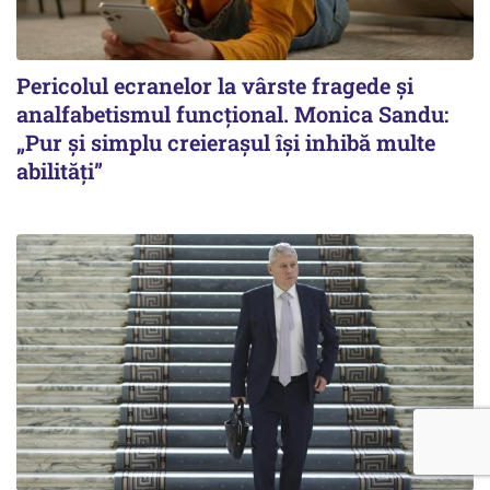
Pericolul ecranelor la vârste fragede și
analfabetismul funcțional. Monica Sandu:
„Pur și simplu creierașul își inhibă multe
abilități”