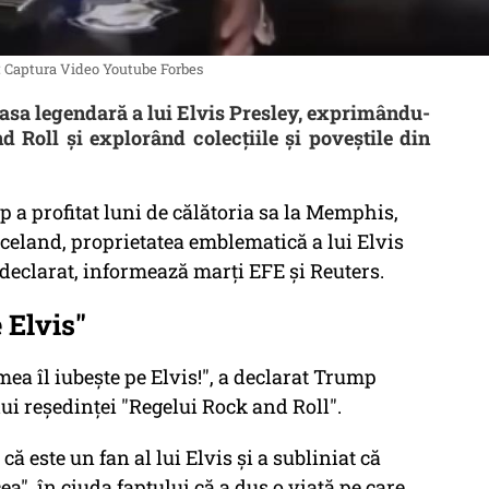
o: Captura Video Youtube Forbes
asa legendară a lui Elvis Presley, exprimându-
 Roll și explorând colecțiile și poveștile din
a profitat luni de călătoria sa la Memphis,
aceland, proprietatea emblematică a lui Elvis
 declarat, informează marţi EFE şi Reuters.
 Elvis"
mea îl iubeşte pe Elvis!", a declarat Trump
lui reşedinţei "Regelui Rock and Roll".
ă este un fan al lui Elvis şi a subliniat că
ea", în ciuda faptului că a dus o viaţă pe care