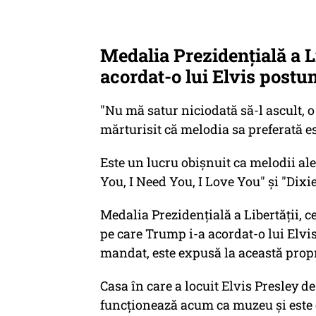
Medalia Prezidenţială a L
acordat-o lui Elvis postu
"Nu mă satur niciodată să-l ascult, o
mărturisit că melodia sa preferată es
Este un lucru obişnuit ca melodii al
You, I Need You, I Love You" şi "Dixie
Medalia Prezidenţială a Libertăţii, ce
pe care Trump i-a acordat-o lui Elvi
mandat, este expusă la această propr
Casa în care a locuit Elvis Presley d
funcţionează acum ca muzeu şi este 