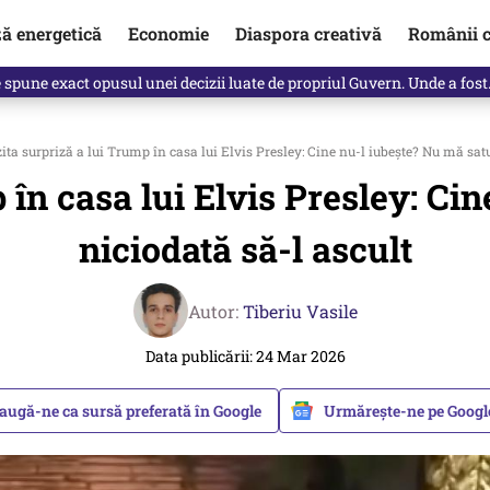
ză energetică
Economie
Diaspora creativă
Românii c
Vîrdol, dezvăluite de o colegă. Povestea pilotului militar dincolo de…
ita surpriză a lui Trump în casa lui Elvis Presley: Cine nu-l iubeşte? Nu mă satu
 în casa lui Elvis Presley: Ci
niciodată să-l ascult
Autor:
Tiberiu Vasile
Data publicării: 24 Mar 2026
augă-ne ca sursă preferată în Google
Urmărește-ne pe Goog