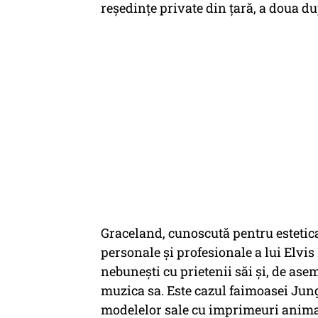
reşedinţe private din ţară, a doua d
Graceland, cunoscută pentru estetica 
personale şi profesionale a lui Elvis 
nebuneşti cu prietenii săi şi, de ase
muzica sa. Este cazul faimoasei Jung
modelelor sale cu imprimeuri anima