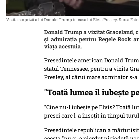
Vizita surpriză a lui Donald Trump în casa lui Elvis Presley. Sursa Fot
Donald Trump a vizitat Graceland, c
și admirația pentru Regele Rock and
viața acestuia.
Preşedintele american Donald Trump 
statul Tennessee, pentru a vizita Gr
Presley, al cărui mare admirator s-a
"Toată lumea îl iubeşte pe
"Cine nu-l iubeşte pe Elvis? Toată lu
presei care l-a însoţit în timpul turu
Preşedintele republican a mărturisit c
acesta "nu şi-a pierdut niciodată voc