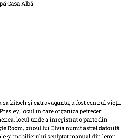
upă Casa Albă.
sa kitsch şi extravagantă, a fost centrul vieţii
Presley, locul în care organiza petreceri
menea, locul unde a înregistrat o parte din
le Room, biroul lui Elvis numit astfel datorită
le şi mobilierului sculptat manual din lemn