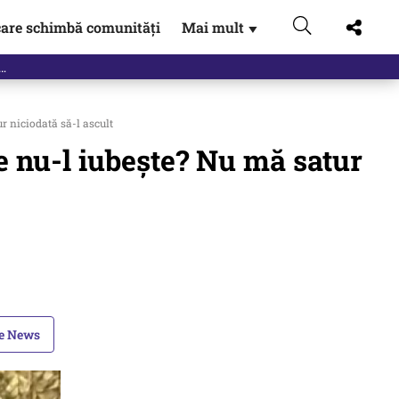
are schimbă comunități
Mai mult
▼
r niciodată să-l ascult
ne nu-l iubeşte? Nu mă satur
le News