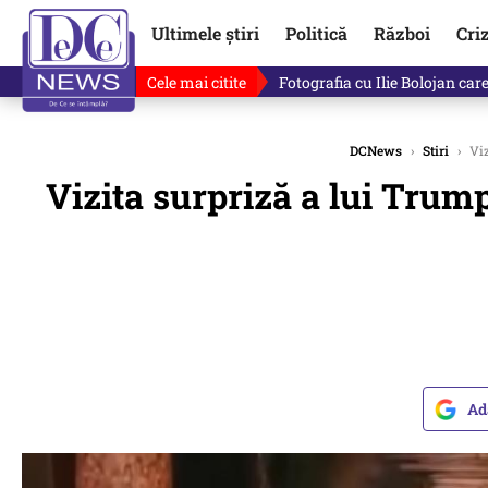
Ultimele știri
Politică
Război
Cri
Cele mai citite
Lucruri neștiute despre Mihai 
DCNews
›
Stiri
›
Viz
Vizita surpriză a lui Trump
Ad