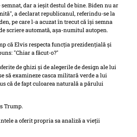
e semnat, dar a ieşit destul de bine. Biden nu ar
trimită", a declarat republicanul, referindu-se la
en, pe care l-a acuzat în trecut că îşi semna
de scriere automată, aşa-numitul autopen.
mp că Elvis respecta funcţia prezidenţială şi
puns: "Chiar a făcut-o?"
rite de ghizi şi de alegerile de design ale lui
se să examineze casca militară verde a lui
us că de fapt culoarea naturală a părului
us Trump.
tele a oferit propria sa analiză a vieţii