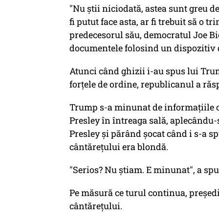
"Nu ştii niciodată, astea sunt greu d
fi putut face asta, ar fi trebuit să o 
predecesorul său, democratul Joe Bid
documentele folosind un dispozitiv 
Atunci când ghizii i-au spus lui Tru
forţele de ordine, republicanul a răs
Trump s-a minunat de informaţiile ofe
Presley în întreaga sală, aplecându-
Presley şi părând şocat când i s-a sp
cântăreţului era blondă.
"Serios? Nu ştiam. E minunat", a sp
Pe măsură ce turul continua, preşedin
cântăreţului.