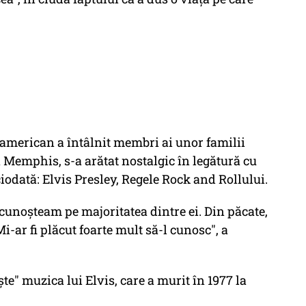
american a întâlnit membri ai unor familii
a Memphis, s-a arătat nostalgic în legătură cu
iodată: Elvis Presley, Regele Rock and Rollului.
cunoşteam pe majoritatea dintre ei. Din păcate,
i-ar fi plăcut foarte mult să-l cunosc", a
te" muzica lui Elvis, care a murit în 1977 la