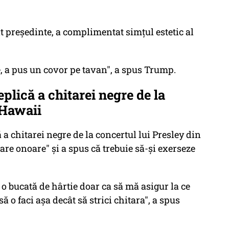
 preşedinte, a complimentat simţul estetic al
e, a pus un covor pe tavan", a spus Trump.
plică a chitarei negre de la
 Hawaii
 a chitarei negre de la concertul lui Presley din
e onoare" şi a spus că trebuie să-şi exerseze
i o bucată de hârtie doar ca să mă asigur la ce
ă o faci aşa decât să strici chitara", a spus