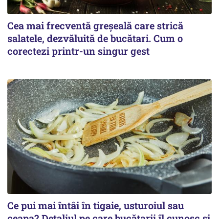
Cea mai frecventă greșeală care strică
salatele, dezvăluită de bucătari. Cum o
corectezi printr-un singur gest
Ce pui mai întâi în tigaie, usturoiul sau
ceapa? Detaliul pe care bucătarii îl cunosc și