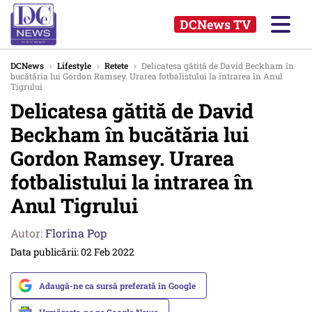
DCNews TV
DCNews
›
Lifestyle
›
Retete
›
Delicatesa gătită de David Beckham în
bucătăria lui Gordon Ramsey. Urarea fotbalistului la intrarea în Anul
Tigrului
Delicatesa gătită de David
Beckham în bucătăria lui
Gordon Ramsey. Urarea
fotbalistului la intrarea în
Anul Tigrului
Autor:
Florina Pop
Data publicării: 02 Feb 2022
Adaugă-ne ca sursă preferată în Google