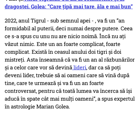
dragostei. Golea: ”Care țipă mai tare, ăla e mai bun”
2022, anul Tigrul - sub semnul apei - , va fi un ”an
formidabil al puterii, deci numai despre putere. Ceea
ce s-a spus cu unu nu are nicio noimă. Încă nu ați
văzut nimic. Este un an foarte complicat, foarte
complicat. Există în ceasul anului doi tigri și doi
mistreți. Asta înseamnă că va fi un an al răzbunărilor
și a celor care vor să devină
lideri
, dar ca să poți
deveni lider, trebuie să ai oameni care să vină după
tine, care te urmează și va fi un an foarte
controversat, pentru că toată lumea va încerca să își
aducă în spate cât mai mulți oameni”, a spus expertul
în astrologie Marian Golea.