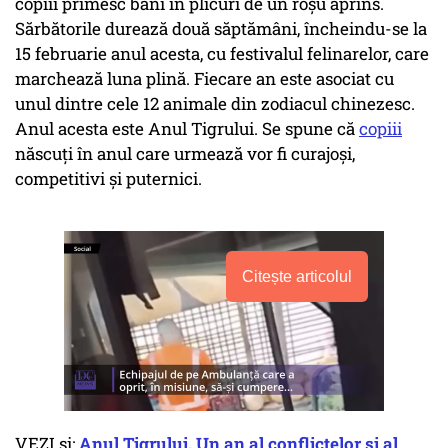
copiii primesc bani în plicuri de un roșu aprins.
Sărbătorile durează două săptămâni, încheindu-se la
15 februarie anul acesta, cu festivalul felinarelor, care
marchează luna plină. Fiecare an este asociat cu
unul dintre cele 12 animale din zodiacul chinezesc.
Anul acesta este Anul Tigrului. Se spune că
copiii
născuți în anul care urmează vor fi curajoși,
competitivi și puternici.
Citește articolul
VEZI și:
Anul Tigrului. Un an al conflictelor și al