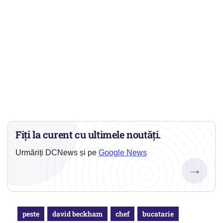
Fiți la curent cu ultimele noutăți.
Urmăriți DCNews și pe
Google News
→
peste
david beckham
chef
bucatarie