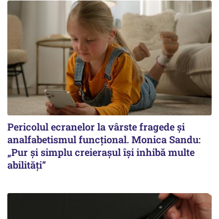
Pericolul ecranelor la vârste fragede și
analfabetismul funcțional. Monica Sandu:
„Pur și simplu creierașul își inhibă multe
abilități”