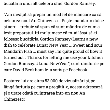
bucătăria unui alt celebru chef, Gordon Ramsey.
”Am învățat să prepar un mod fel de mâncare ca să
celebrez noul An Chinezesc... Pește mandarin dulce
și acru... trebuie să spun că sunt mândru de cum a
ieșit preparatul. Îți mulțumesc că m-ai lăsat să-ți
folosesc bucătăria, Gordon Ramsey/Learnt a new
dish to celebrate Lunar New Year … Sweet and sour
Mandarin Fish … must say I’m quite proud of how it
turned out . Thanks for letting me use your kitchen
Gordon Ramsay. #LunarNewYear”, sunt rândurile pe
care David Beckham le-a scris pe Facebook.
Postarea lui are circa 53.000 de vizualizări și, pe
lângă farfuria pe care a pregătit-o, acesta adresează
și o urare odată cu intrarea într-un nou An
Chinezesc: