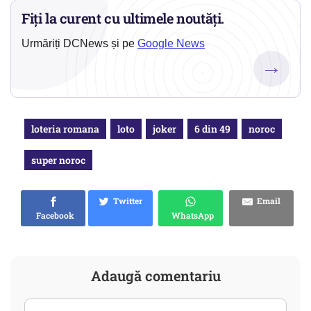
Fiți la curent cu ultimele noutăți.
Urmăriți DCNews și pe
Google News
→
loteria romana
loto
joker
6 din 49
noroc
super noroc
Twitter
Email
Facebook
WhatsApp
Adaugă comentariu