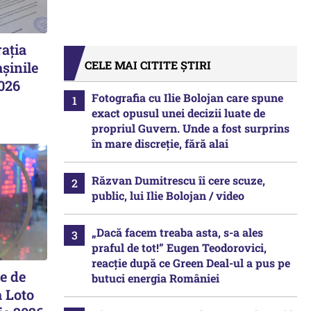
ația
CELE MAI CITITE ȘTIRI
șinile
2026
Fotografia cu Ilie Bolojan care spune
exact opusul unei decizii luate de
propriul Guvern. Unde a fost surprins
în mare discreție, fără alai
Răzvan Dumitrescu îi cere scuze,
public, lui Ilie Bolojan / video
„Dacă facem treaba asta, s-a ales
praful de tot!” Eugen Teodorovici,
reacție după ce Green Deal-ul a pus pe
e de
butuci energia României
a Loto