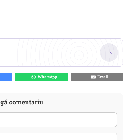
.
→
WhatsApp
Email
gă comentariu