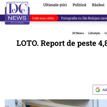
Ultimele știri
Politică
Război
Cele mai citite
Răzvan Dumitrescu îi cere scuze
DCNews
›
Lifestyle
›
C
LOTO. Report de peste 4,8
Ad