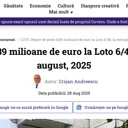
Sănătate
Economie
Cultură
Diaspora creativă
Mai mult
▼
, public, lui Ilie Bolojan / video
oncursuri
›
LOTO. Report de peste 4,89 milioane de euro la Loto 6/49, la extrage
9 milioane de euro la Loto 6/49
august, 2025
Autor:
Crişan Andreescu
Data publicării: 28 Aug 2025
augă-ne ca sursă preferată în Google
Urmărește-ne pe Goog