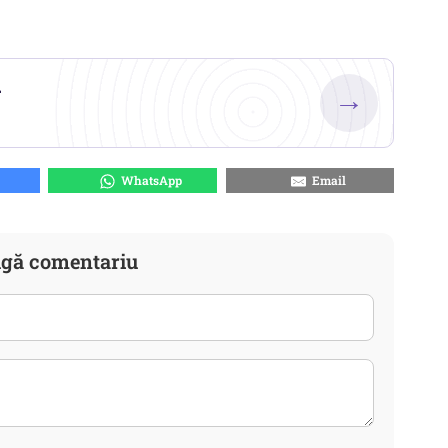
.
→
WhatsApp
Email
gă comentariu