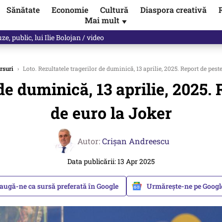
Sănătate
Economie
Cultură
Diaspora creativă
Mai mult
▼
, public, lui Ilie Bolojan / video
rsuri
›
Loto. Rezultatele tragerilor de duminică, 13 aprilie, 2025. Report de pest
de duminică, 13 aprilie, 2025.
de euro la Joker
Autor:
Crişan Andreescu
Data publicării: 13 Apr 2025
augă-ne ca sursă preferată în Google
Urmărește-ne pe Goog