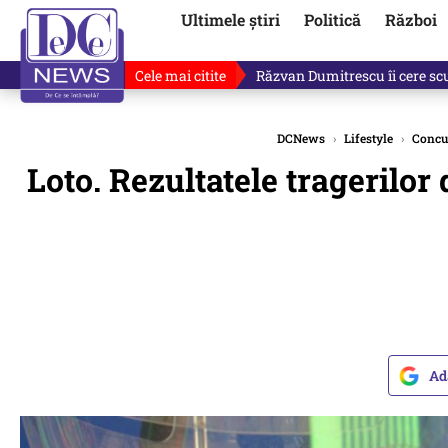
Ultimele știri
Politică
Război
Cele mai citite
Răzvan Dumitrescu îi cere scuze
DCNews
›
Lifestyle
›
Concu
Loto. Rezultatele tragerilor 
Ad