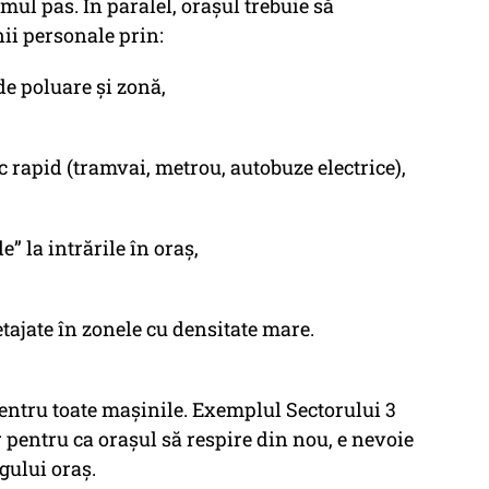
ul pas. În paralel, orașul trebuie să
nii personale prin:
de poluare și zonă,
c rapid (tramvai, metrou, autobuze electrice),
” la intrările în oraș,
tajate în zonele cu densitate mare.
pentru toate mașinile. Exemplul Sectorului 3
ar pentru ca orașul să respire din nou, e nevoie
gului oraș.