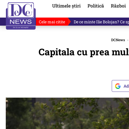
Ultimele știri
Politică
Război
Cele mai citite
De ce a mințit Ilie Bolojan? V
DCNews
›
Capitala cu prea mu
Ad