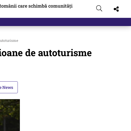
Românii care schimbă comunități
autoturisme
ioane de autoturisme
le News