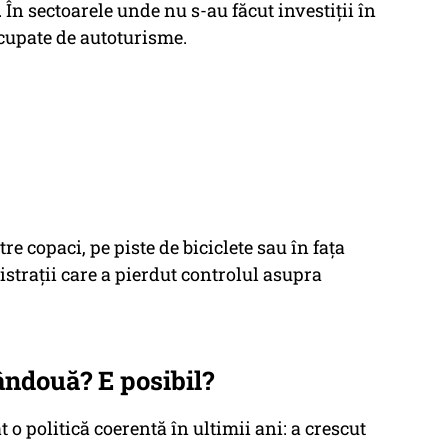
În sectoarele unde nu s-au făcut investiții în
ocupate de autoturisme.
re copaci, pe piste de biciclete sau în fața
strații care a pierdut controlul asupra
ândouă? E posibil?
t o politică coerentă în ultimii ani: a crescut