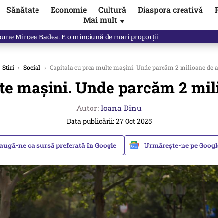
Sănătate
Economie
Cultură
Diaspora creativă
Mai mult
▼
ictor Ponta ne dă răspunsul
Stiri
›
Social
›
Capitala cu prea multe mașini. Unde parcăm 2 milioane de 
lte mașini. Unde parcăm 2 mil
Autor:
Ioana Dinu
Data publicării: 27 Oct 2025
augă-ne ca sursă preferată în Google
Urmărește-ne pe Goog