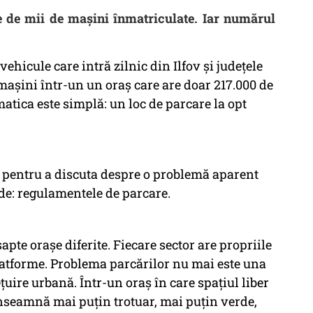
te de mii de mașini înmatriculate. Iar numărul
ehicule care intră zilnic din Ilfov și județele
 mașini într-un un oraș care are doar 217.000 de
atica este simplă: un loc de parcare la opt
t pentru a discuta despre o problemă aparent
de: regulamentele de parcare.
apte orașe diferite. Fiecare sector are propriile
platforme. Problema parcărilor nu mai este una
țuire urbană. Într-un oraș în care spațiul liber
 înseamnă mai puțin trotuar, mai puțin verde,