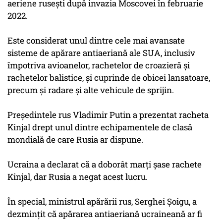
aeriene ruseşti după invazia Moscovei în februarie
2022.
Este considerat unul dintre cele mai avansate
sisteme de apărare antiaeriană ale SUA, inclusiv
împotriva avioanelor, rachetelor de croazieră şi
rachetelor balistice, şi cuprinde de obicei lansatoare,
precum şi radare şi alte vehicule de sprijin.
Preşedintele rus Vladimir Putin a prezentat racheta
Kinjal drept unul dintre echipamentele de clasă
mondială de care Rusia ar dispune.
Ucraina a declarat că a doborât marţi şase rachete
Kinjal, dar Rusia a negat acest lucru.
În special, ministrul apărării rus, Serghei Şoigu, a
dezminţit că apărarea antiaeriană ucraineană ar fi