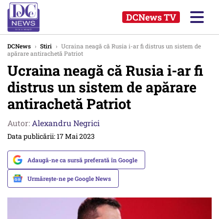
DCNews TV
DCNews
›
Stiri
›
Ucraina neagă că Rusia i-ar fi distrus un sistem de
apărare antirachetă Patriot
Ucraina neagă că Rusia i-ar fi
distrus un sistem de apărare
antirachetă Patriot
Autor:
Alexandru Negrici
Data publicării: 17 Mai 2023
Adaugă-ne ca sursă preferată în Google
Urmărește-ne pe Google News