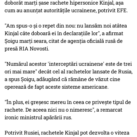
doborât marţi şase rachete hipersonice Kinjal, aşa
cum au anunţat autorităţile ucrainene, potrivit EFE.
"Am spus-o şi o repet din nou: nu lansăm noi atâtea
Kinjal câte doboară ei în declaraţiile lor", a afirmat
Şoigu marţi seara, citat de agenţia oficială rusă de
presă RIA Novosti.
"Numărul acestor 'interceptări ucrainene' este de trei
ori mai mare" decât cel al rachetelor lansate de Rusia,
a spus Şoigu, adăugând că rămâne de văzut cine
operează de fapt aceste sisteme americane.
"În plus, ei greşesc mereu în ceea ce priveşte tipul de
rachete. De aceea nici nu o nimeresc", a remarcat
ironic ministrul apărării rus.
Potrivit Rusiei, rachetele Kinjal pot dezvolta o viteza