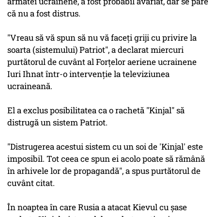
armatei ucrainene, a fost probabil avariat, dar se pare
că nu a fost distrus.
"Vreau să vă spun să nu vă faceţi griji cu privire la
soarta (sistemului) Patriot", a declarat miercuri
purtătorul de cuvânt al Forţelor aeriene ucrainene
Iuri Ihnat într-o intervenţie la televiziunea
ucraineană.
El a exclus posibilitatea ca o rachetă "Kinjal" să
distrugă un sistem Patriot.
"Distrugerea acestui sistem cu un soi de 'Kinjal' este
imposibil. Tot ceea ce spun ei acolo poate să rămână
în arhivele lor de propagandă", a spus purtătorul de
cuvânt citat.
În noaptea în care Rusia a atacat Kievul cu şase