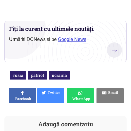
Fiți la curent cu ultimele noutăți.
Urmăriți DCNews și pe
Google News
→
rusia
patriot
ucraina
Twitter
Email
Facebook
WhatsApp
Adaugă comentariu