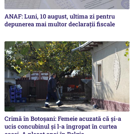
ANAF: Luni, 10 august, ultima zi pentru
depunerea mai multor declarații fiscale
Crimă în Botoșani: Femeie acuzată că și-a
ucis concubinul și l-a îngropat în curtea
casei. A plecat apoi în Belgia