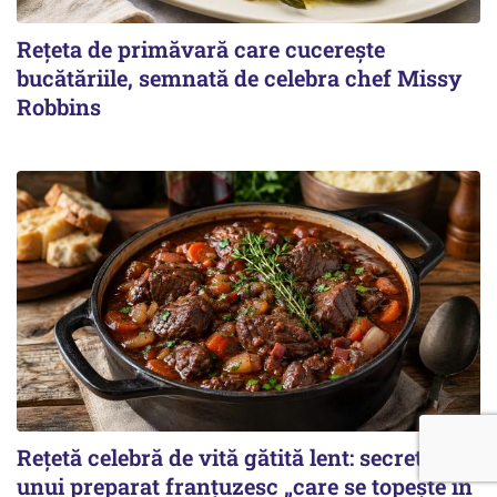
Rețeta de primăvară care cucerește
bucătăriile, semnată de celebra chef Missy
Robbins
Rețetă celebră de vită gătită lent: secretul
unui preparat franțuzesc „care se topește în