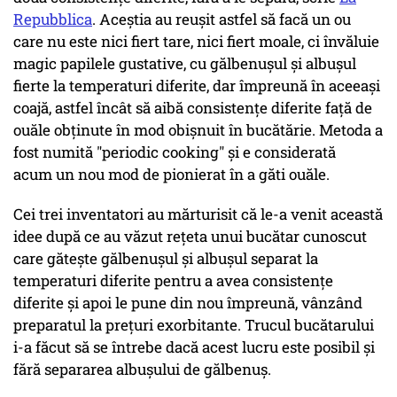
Repubblica
. Aceștia au reușit astfel să facă un ou
care nu este nici fiert tare, nici fiert moale, ci învăluie
magic papilele gustative, cu gălbenuşul şi albuşul
fierte la temperaturi diferite, dar împreună în aceeaşi
coajă, astfel încât să aibă consistenţe diferite faţă de
ouăle obţinute în mod obişnuit în bucătărie. Metoda a
fost numită "periodic cooking" și e considerată
acum un nou mod de pionierat în a găti ouăle.
Cei trei inventatori au mărturisit că le-a venit această
idee după ce au văzut rețeta unui bucătar cunoscut
care gătește gălbenușul și albușul separat la
temperaturi diferite pentru a avea consistențe
diferite și apoi le pune din nou împreună, vânzând
preparatul la prețuri exorbitante. Trucul bucătarului
i-a făcut să se întrebe dacă acest lucru este posibil şi
fără separarea albuşului de gălbenuş.