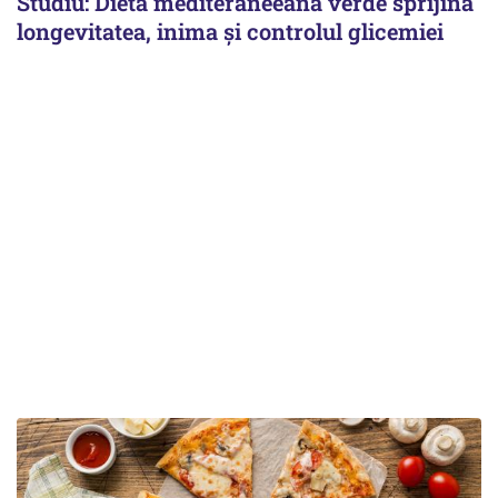
Studiu: Dieta mediteraneeană verde sprijină
longevitatea, inima și controlul glicemiei