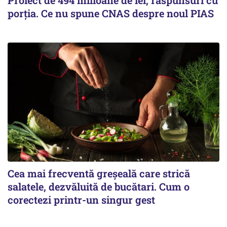
Proiect de 494 milioane de lei, răspunsuri cu
porția. Ce nu spune CNAS despre noul PIAS
Cea mai frecventă greșeală care strică
salatele, dezvăluită de bucătari. Cum o
corectezi printr-un singur gest