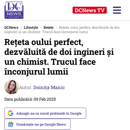
DCNews TV
DCNews
›
Lifestyle
›
Retete
›
Rețeta oului perfect, dezvăluită de doi
ingineri și un chimist. Trucul face înconjurul lumii
Rețeta oului perfect,
dezvăluită de doi ingineri și
un chimist. Trucul face
înconjurul lumii
Autor:
Doinița Manic
Data publicării: 09 Feb 2025
Adaugă-ne ca sursă preferată în Google
Urmărește-ne pe Google News