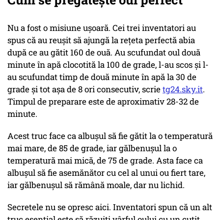
Nu a fost o misiune ușoară. Cei trei inventatori au
spus că au reușit să ajungă la rețeta perfectă abia
după ce au gătit 160 de ouă. Au scufundat oul două
minute în apă clocotită la 100 de grade, l-au scos şi l-
au scufundat timp de două minute în apă la 30 de
grade și tot așa de 8 ori consecutiv, scrie
tg24.sky.it
.
Timpul de preparare este de aproximativ 28-32 de
minute.
Acest truc face ca albușul să fie gătit la o temperatură
mai mare, de 85 de grade, iar gălbenuşul la o
temperatură mai mică, de 75 de grade. Asta face ca
albușul să fie asemănător cu cel al unui ou fiert tare,
iar gălbenușul să rămână moale, dar nu lichid.
Secretele nu se opresc aici. Inventatori spun că un alt
truc esențial este să răzuiţi vârful oului cu un cuțit,