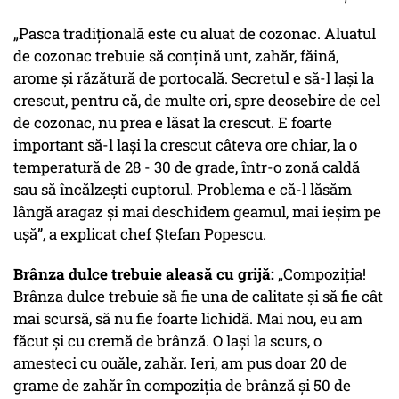
„Pasca tradițională este cu aluat de cozonac. Aluatul
de cozonac trebuie să conțină unt, zahăr, făină,
arome și răzătură de portocală. Secretul e să-l lași la
crescut, pentru că, de multe ori, spre deosebire de cel
de cozonac, nu prea e lăsat la crescut. E foarte
important să-l lași la crescut câteva ore chiar, la o
temperatură de 28 - 30 de grade, într-o zonă caldă
sau să încălzești cuptorul. Problema e că-l lăsăm
lângă aragaz și mai deschidem geamul, mai ieșim pe
ușă”, a explicat chef Ștefan Popescu.
Brânza dulce trebuie aleasă cu grijă:
„Compoziția!
Brânza dulce trebuie să fie una de calitate și să fie cât
mai scursă, să nu fie foarte lichidă. Mai nou, eu am
făcut și cu cremă de brânză. O lași la scurs, o
amesteci cu ouăle, zahăr. Ieri, am pus doar 20 de
grame de zahăr în compoziția de brânză și 50 de