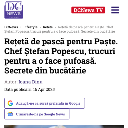
DCNews TV
DCNews
›
Lifestyle
›
Retete
›
Rețetă de pască pentru Paște. Chef
Ștefan Popescu, trucuri pentru a o face pufoasă. Secrete din bucătărie
Rețetă de pască pentru Paște.
Chef Ștefan Popescu, trucuri
pentru a o face pufoasă.
Secrete din bucătărie
Autor:
Ioana Dinu
Data publicării: 16 Apr 2025
Adaugă-ne ca sursă preferată în Google
Urmărește-ne pe Google News