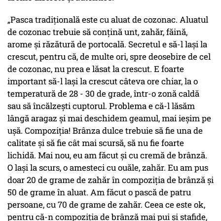
„Pasca tradițională este cu aluat de cozonac. Aluatul
de cozonac trebuie să conțină unt, zahăr, făină,
arome și răzătură de portocală. Secretul e să-l lași la
crescut, pentru că, de multe ori, spre deosebire de cel
de cozonac, nu prea e lăsat la crescut. E foarte
important să-l lași la crescut câteva ore chiar, la o
temperatură de 28 - 30 de grade, într-o zonă caldă
sau să încălzești cuptorul. Problema e că-l lăsăm
lângă aragaz și mai deschidem geamul, mai ieșim pe
ușă. Compoziția! Brânza dulce trebuie să fie una de
calitate și să fie cât mai scursă, să nu fie foarte
lichidă. Mai nou, eu am făcut și cu cremă de brânză.
O lași la scurs, o amesteci cu ouăle, zahăr. Eu am pus
doar 20 de grame de zahăr în compoziția de brânză și
50 de grame în aluat. Am făcut o pască de patru
persoane, cu 70 de grame de zahăr. Ceea ce este ok,
pentru că-n compoziția de brânză mai pui și stafide,