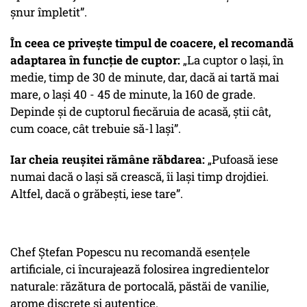
șnur împletit”.
În ceea ce privește timpul de coacere, el recomandă
adaptarea în funcție de cuptor:
„La cuptor o lași, în
medie, timp de 30 de minute, dar, dacă ai tartă mai
mare, o lași 40 - 45 de minute, la 160 de grade.
Depinde și de cuptorul fiecăruia de acasă, știi cât,
cum coace, cât trebuie să-l lași”.
Iar cheia reușitei rămâne răbdarea:
„Pufoasă iese
numai dacă o lași să crească, îi lași timp drojdiei.
Altfel, dacă o grăbești, iese tare”.
Chef Ștefan Popescu nu recomandă esențele
artificiale, ci încurajează folosirea ingredientelor
naturale: răzătura de portocală, păstăi de vanilie,
arome discrete și autentice.