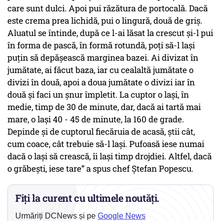
care sunt dulci. Apoi pui răzătura de portocală. Dacă
este crema prea lichidă, pui o lingură, două de griș.
Aluatul se întinde, după ce l-ai lăsat la crescut și-l pui
în forma de pască, în formă rotundă, poți să-l lași
puțin să depășească marginea bazei. Ai divizat în
jumătate, ai făcut baza, iar cu cealaltă jumătate o
divizi în două, apoi a doua jumătate o divizi iar în
două și faci un șnur împletit. La cuptor o lași, în
medie, timp de 30 de minute, dar, dacă ai tartă mai
mare, o lași 40 - 45 de minute, la 160 de grade.
Depinde și de cuptorul fiecăruia de acasă, știi cât,
cum coace, cât trebuie să-l lași. Pufoasă iese numai
dacă o lași să crească, îi lași timp drojdiei. Altfel, dacă
o grăbești, iese tare” a spus chef Ștefan Popescu.
Fiți la curent cu ultimele noutăți.
Urmăriți DCNews și pe
Google News