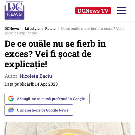
DCNews TV
DCNews
›
Lifestyle
›
Retete
›
De ce ouăle nu se fierb în exces? Vei fi
șocat de explicație!
De ce ouăle nu se fierb în
exces? Vei fi șocat de
explicație!
Autor:
Nicoleta Baciu
Data publicării: 14 Apr 2023
Adaugă-ne ca sursă preferată în Google
Urmărește-ne pe Google News