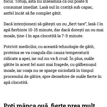
focul. Totuși, asta nu înseamnă că oul poate fi
consumat imediat. Lasă oul în cratiță sub capac,
astfel încât să fie complet gătit.
Dacă intenționezi să gătești un ou „fiert tare”, lasă-l în
apă fierbinte 10-15 minute, dar dacă dorești un ou mai
moale, ține-l în apa clocotită la 7-9 minute.
Potrivit medicilor, cu această tehnologie de gătit,
proteina se va coagula din cauza temperaturii
ridicate a apei, iar oul nu va fi crud. În plus, ouăle
gătite în acest fel sunt mai fragede, cu gălbenușul
moale, iar coaja nu se sparge niciodată în timpul
procesului de gătire, spre deosebire de ouăle fierte în
apă clocotită.
Poți mânca ouă fierte prea mult