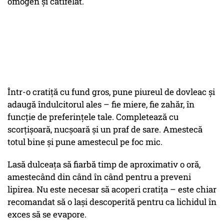
omogen și catifelat.
Într-o cratiță cu fund gros, pune piureul de dovleac și
adaugă îndulcitorul ales – fie miere, fie zahăr, în
funcție de preferințele tale. Completează cu
scorțișoară, nucșoară și un praf de sare. Amestecă
totul bine și pune amestecul pe foc mic.
Lasă dulceața să fiarbă timp de aproximativ o oră,
amestecând din când în când pentru a preveni
lipirea. Nu este necesar să acoperi cratița – este chiar
recomandat să o lași descoperită pentru ca lichidul în
exces să se evapore.