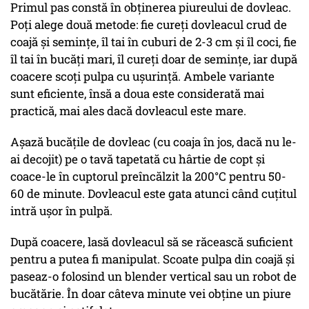
Primul pas constă în obținerea piureului de dovleac.
Poți alege două metode: fie cureți dovleacul crud de
coajă și semințe, îl tai în cuburi de 2-3 cm și îl coci, fie
îl tai în bucăți mari, îl cureți doar de semințe, iar după
coacere scoți pulpa cu ușurință. Ambele variante
sunt eficiente, însă a doua este considerată mai
practică, mai ales dacă dovleacul este mare.
Așază bucățile de dovleac (cu coaja în jos, dacă nu le-
ai decojit) pe o tavă tapetată cu hârtie de copt și
coace-le în cuptorul preîncălzit la 200°C pentru 50-
60 de minute. Dovleacul este gata atunci când cuțitul
intră ușor în pulpă.
După coacere, lasă dovleacul să se răcească suficient
pentru a putea fi manipulat. Scoate pulpa din coajă și
paseaz-o folosind un blender vertical sau un robot de
bucătărie. În doar câteva minute vei obține un piure