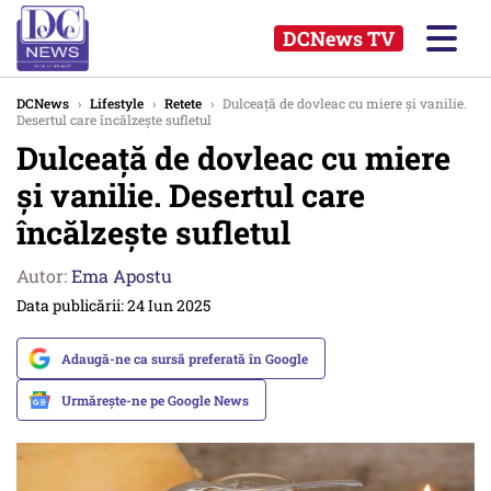
DCNews TV
DCNews
›
Lifestyle
›
Retete
›
Dulceață de dovleac cu miere și vanilie.
Desertul care încălzește sufletul
Dulceață de dovleac cu miere
și vanilie. Desertul care
încălzește sufletul
Autor:
Ema Apostu
Data publicării: 24 Iun 2025
Adaugă-ne ca sursă preferată în Google
Urmărește-ne pe Google News