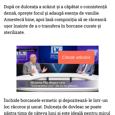
După ce dulceața a scăzut și a căpătat o consistență
densă, oprește focul și adaugă esența de vanilie.
Amestecă bine, apoi lasă compoziția să se răcească
ușor înainte de a o transfera în borcane curate și
sterilizate.
Citește articolul
Închide borcanele ermetic și depozitează-le într-un
loc răcoros și uscat. Dulceața de dovleac se poate
păstra timp de câteva luni și este ideală pentru micul