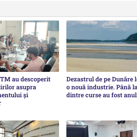
UTM au descoperit
Dezastrul de pe Dunăre 
irilor asupra
o nouă industrie. Până l
ntului și
dintre curse au fost anul
r