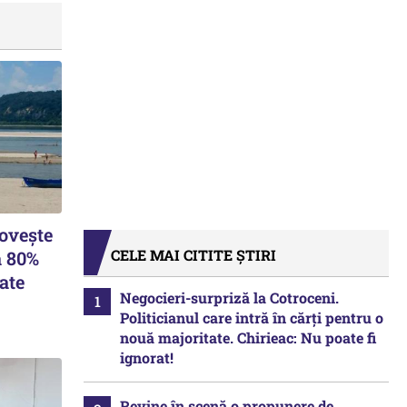
lovește
CELE MAI CITITE ȘTIRI
a 80%
ate
Negocieri-surpriză la Cotroceni.
Politicianul care intră în cărți pentru o
nouă majoritate. Chirieac: Nu poate fi
ignorat!
Revine în scenă o propunere de