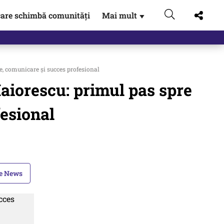
are schimbă comunități
Mai mult
▼
, comunicare și succes profesional
iorescu: primul pas spre
fesional
le News