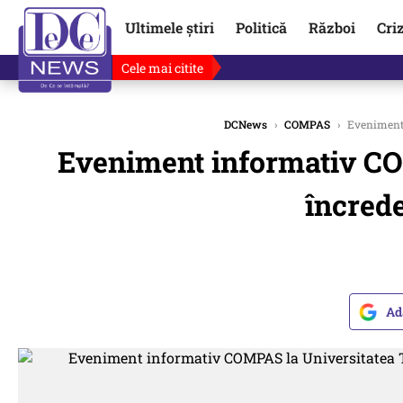
Ultimele știri
Politică
Război
Cri
Cele mai citite
DCNews
›
COMPAS
›
Eveniment 
Eveniment informativ COM
încrede
Ad