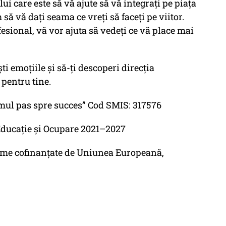
ui care este să vă ajute să vă integrați pe piața
să vă dați seama ce vreți să faceți pe viitor.
esional, vă vor ajuta să vedeți ce vă place mai
ti emoțiile și să-ți descoperi direcția
pentru tine.
mul pas spre succes” Cod SMIS: 317576
Educație și Ocupare 2021–2027
rame cofinanțate de Uniunea Europeană,