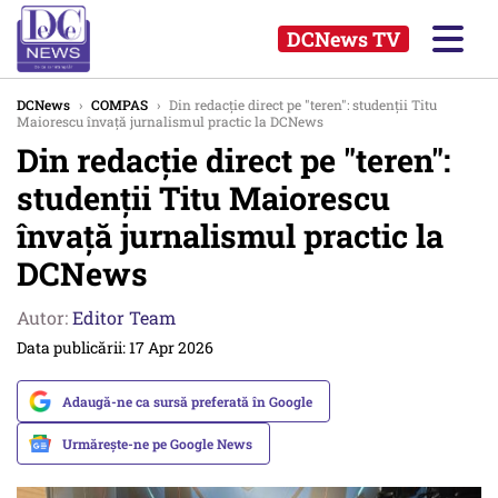
DCNews TV
DCNews
›
COMPAS
›
Din redacție direct pe "teren": studenții Titu
Maiorescu învață jurnalismul practic la DCNews
Din redacție direct pe "teren":
studenții Titu Maiorescu
învață jurnalismul practic la
DCNews
Autor:
Editor Team
Data publicării: 17 Apr 2026
Adaugă-ne ca sursă preferată în Google
Urmărește-ne pe Google News