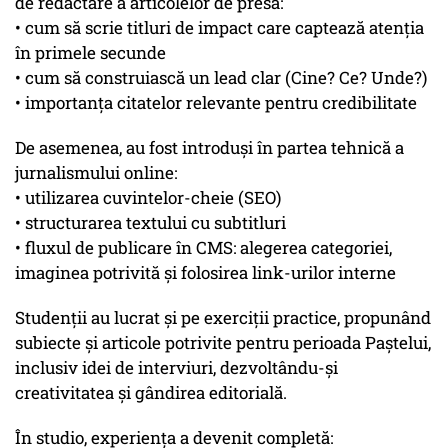
de redactare a articolelor de presă:
• cum să scrie titluri de impact care captează atenția
în primele secunde
• cum să construiască un lead clar (Cine? Ce? Unde?)
• importanța citatelor relevante pentru credibilitate
De asemenea, au fost introduși în partea tehnică a
jurnalismului online:
• utilizarea cuvintelor-cheie (SEO)
• structurarea textului cu subtitluri
• fluxul de publicare în CMS: alegerea categoriei,
imaginea potrivită și folosirea link-urilor interne
Studenții au lucrat și pe exerciții practice, propunând
subiecte și articole potrivite pentru perioada Paștelui,
inclusiv idei de interviuri, dezvoltându-și
creativitatea și gândirea editorială.
În studio, experiența a devenit completă: