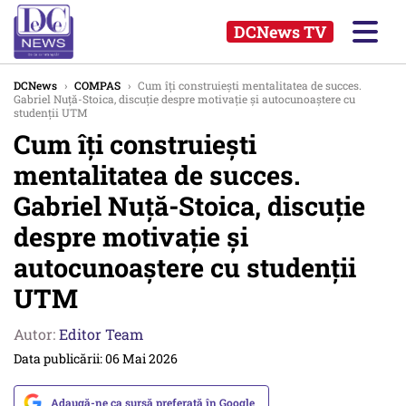
DCNews TV
DCNews
›
COMPAS
›
Cum îți construiești mentalitatea de succes.
Gabriel Nuță-Stoica, discuție despre motivație și autocunoaștere cu
studenții UTM
Cum îți construiești
mentalitatea de succes.
Gabriel Nuță-Stoica, discuție
despre motivație și
autocunoaștere cu studenții
UTM
Autor:
Editor Team
Data publicării: 06 Mai 2026
Adaugă-ne ca sursă preferată în Google