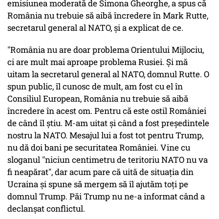
emisiunea moderată de Simona Gheorghe, a spus că
România nu trebuie să aibă încredere în Mark Rutte,
secretarul general al NATO, şi a explicat de ce.
"România nu are doar problema Orientului Mijlociu,
ci are mult mai aproape problema Rusiei. Şi mă
uitam la secretarul general al NATO, domnul Rutte. O
spun public, îl cunosc de mult, am fost cu el în
Consiliul European, România nu trebuie să aibă
încredere în acest om. Pentru că este ostil României
de când îl ştiu. M-am uitat şi când a fost preşedintele
nostru la NATO. Mesajul lui a fost tot pentru Trump,
nu dă doi bani pe securitatea României. Vine cu
sloganul "niciun centimetru de teritoriu NATO nu va
fi neapărat", dar acum pare că uită de situaţia din
Ucraina şi spune să mergem să îl ajutăm toţi pe
domnul Trump. Păi Trump nu ne-a informat când a
declanşat conflictul.