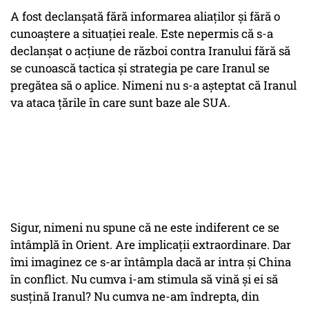
A fost declanşată fără informarea aliaţilor şi fără o
cunoaştere a situaţiei reale. Este nepermis că s-a
declanşat o acţiune de război contra Iranului fără să
se cunoască tactica şi strategia pe care Iranul se
pregătea să o aplice. Nimeni nu s-a aşteptat că Iranul
va ataca ţările în care sunt baze ale SUA.
Sigur, nimeni nu spune că ne este indiferent ce se
întâmplă în Orient. Are implicaţii extraordinare. Dar
îmi imaginez ce s-ar întâmpla dacă ar intra şi China
în conflict. Nu cumva i-am stimula să vină şi ei să
susţină Iranul? Nu cumva ne-am îndrepta, din