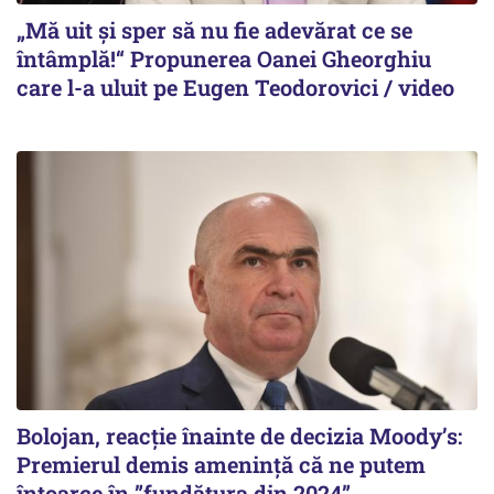
„Mă uit și sper să nu fie adevărat ce se
întâmplă!“ Propunerea Oanei Gheorghiu
care l-a uluit pe Eugen Teodorovici / video
Bolojan, reacție înainte de decizia Moody’s:
Premierul demis amenință că ne putem
întoarce în ”fundătura din 2024”