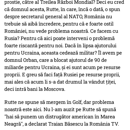
prostie, către al Treilea Război Mondial? Deci eu cred
că domnul acesta, Rutte, în care, încă o dată, o spun
despre secretarul general al NATO, România nu
trebuie să aibă încredere, pentru că e foarte ostil
României, nu vede problema noastră. Ce facem cu
Rusia? Pentru că aici poate interveni o problemă
foarte riscantă pentru noi. Dacă în lipsa ajutorului
pentru Ucraina, aceasta cedează militar? Îl avem pe
domnul Orban, care a blocat ajutorul de 90 de
miliarde pentru Ucraina, şi ei sunt acum pe resurse
proprii. E greu să faci faţă Rusiei pe resurse proprii,
mai ales că acum li s-a dat drumul la vândut ţiţei,
deci intră bani la Moscova.
Rutte ne spune să mergem în Golf, dar problema
noastră este aici. Nu l-am auzit pe Rutte să spună
"hai să punem un distrugător american în Marea
Neagră", a declarat Traian Băsescu la România TV.