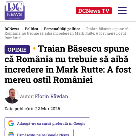
DCNews TV
DCNews
›
Politica
›
Personalități politice
›
Traian Băsescu spune că
România nu trebuie să aibă încredere în Mark Rutte: A fost mereu ostil
României
•
Traian Băsescu spune
că România nu trebuie să aibă
încredere în Mark Rutte: A fost
mereu ostil României
Autor:
Florin Răvdan
Data publicării: 22 Mar 2026
Adaugă-ne ca sursă preferată în Google
Urmărește-ne pe Google News