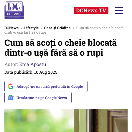
DCNews TV
DCNews
›
Lifestyle
›
Casa și Grădina
›
Cum să scoți o cheie blocată
dintr-o ușă fără să o rupi
Cum să scoți o cheie blocată
dintr-o ușă fără să o rupi
Autor:
Ema Apostu
Data publicării: 10 Aug 2025
Adaugă-ne ca sursă preferată în Google
Urmărește-ne pe Google News