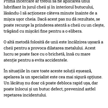
Prima încercare ar trebui să fie aplicarea unui
lubrifiant în jurul cheii și în interiorul butucului,
lăsându-l să acționeze câteva minute înainte de a
mișca ușor cheia. Dacă acest pas nu dă rezultate, se
poate recurge la prinderea atentă a cheii cu un clește,
trăgând cu mișcări fine pentru a o elibera.
O altă metodă folosită de unii este încălzirea ușoară a
cheii pentru a provoca dilatarea metalului. Acest
lucru se poate face cu o brichetă, însă cu mare
atenție pentru a evita accidentele.
În situațiile în care toate aceste soluții eșuează,
apelarea la un specialist este cea mai sigură opțiune.
Un lăcătuș nu doar că poate debloca rapid ușa, dar
poate înlocui și un butuc defect, prevenind astfel
repetarea incidentului.