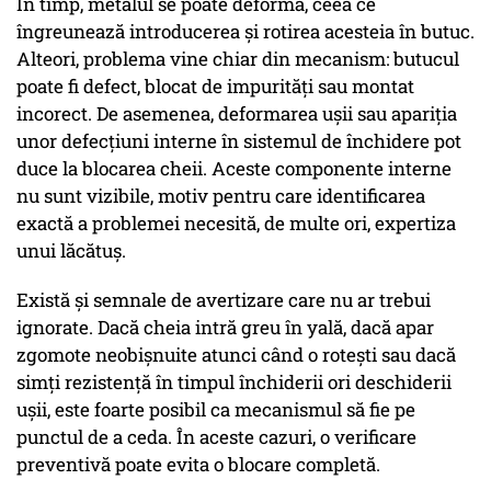
În timp, metalul se poate deforma, ceea ce
îngreunează introducerea și rotirea acesteia în butuc.
Alteori, problema vine chiar din mecanism: butucul
poate fi defect, blocat de impurități sau montat
incorect. De asemenea, deformarea ușii sau apariția
unor defecțiuni interne în sistemul de închidere pot
duce la blocarea cheii. Aceste componente interne
nu sunt vizibile, motiv pentru care identificarea
exactă a problemei necesită, de multe ori, expertiza
unui lăcătuș.
Există și semnale de avertizare care nu ar trebui
ignorate. Dacă cheia intră greu în yală, dacă apar
zgomote neobișnuite atunci când o rotești sau dacă
simți rezistență în timpul închiderii ori deschiderii
ușii, este foarte posibil ca mecanismul să fie pe
punctul de a ceda. În aceste cazuri, o verificare
preventivă poate evita o blocare completă.