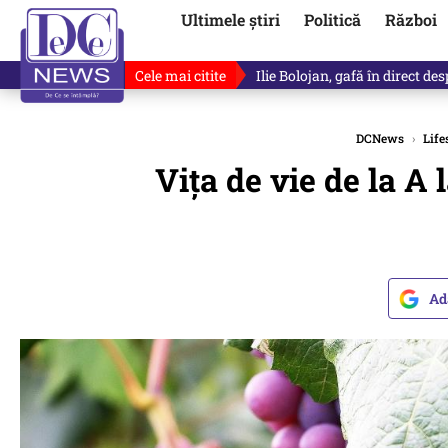
Ultimele știri
Politică
Război
Cele mai citite
„Dacă facem treaba asta, s-a a
DCNews
›
Life
Vița de vie de la A 
Ad