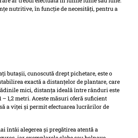
re ar trebui efectuată în lunile iunie sau iulie.
anțe nutritive, în funcție de necesități, pentru a
ți butașii, cunoscută drept pichetare, este o
tabilirea exactă a distanțelor de plantare, care
rădinile mici, distanța ideală între rânduri este
e 1 – 1,2 metri. Aceste măsuri oferă suficient
 a viței și permit efectuarea lucrărilor de
 întâi alegerea și pregătirea atentă a
 riguros, iar exemplarele slabe sau bolnave