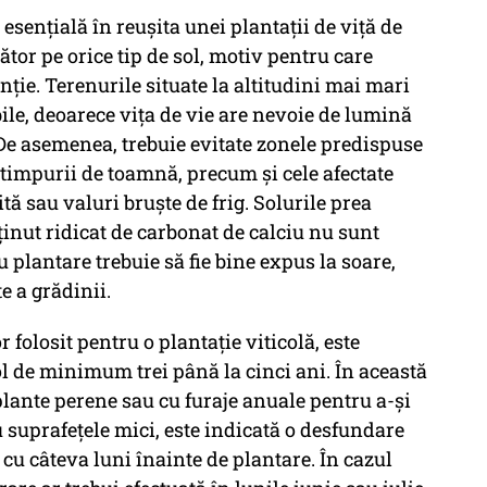
 esențială în reușita unei plantații de viță de
tor pe orice tip de sol, motiv pentru care
nție. Terenurile situate la altitudini mai mari
le, deoarece vița de vie are nevoie de lumină
De asemenea, trebuie evitate zonele predispuse
 timpurii de toamnă, precum și cele afectate
tă sau valuri bruște de frig. Solurile prea
inut ridicat de carbonat de calciu nu sunt
 plantare trebuie să fie bine expus la soare,
e a grădinii.
r folosit pentru o plantație viticolă, este
l de minimum trei până la cinci ani. În această
 plante perene sau cu furaje anuale pentru a-și
ru suprafețele mici, este indicată o desfundare
cu câteva luni înainte de plantare. În cazul