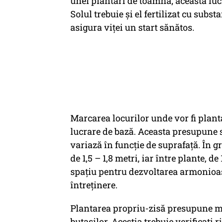
unei plantări de toamnă, această lucra
Solul trebuie și el fertilizat cu subst
asigura viței un start sănătos.
Marcarea locurilor unde vor fi planta
lucrare de bază. Aceasta presupune s
variază în funcție de suprafață. În g
de 1,5 – 1,8 metri, iar între plante, d
spațiu pentru dezvoltarea armonioasă
întreținere.
Plantarea propriu-zisă presupune mai
butașilor. Aceștia trebuie verificați