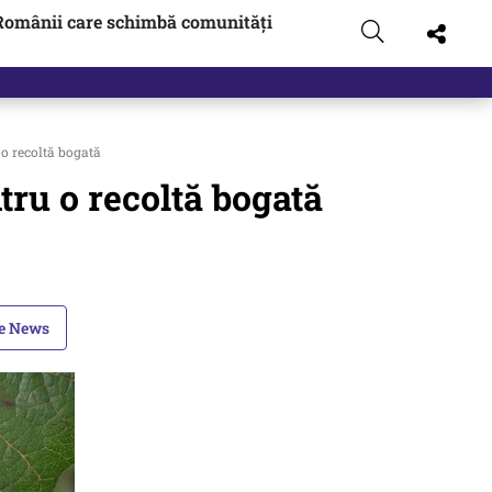
Românii care schimbă comunități
 pus pe…
 o recoltă bogată
ntru o recoltă bogată
le News