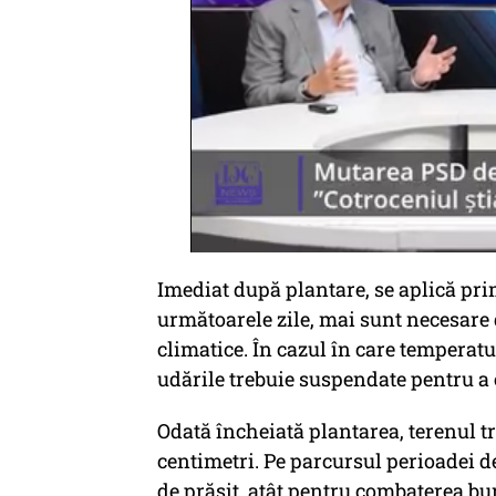
Imediat după plantare, se aplică pri
următoarele zile, mai sunt necesare d
climatice. În cazul în care temperatu
udările trebuie suspendate pentru a 
Odată încheiată plantarea, terenul t
centimetri. Pe parcursul perioadei de
de prășit, atât pentru combaterea bur