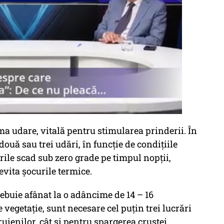
ma udare, vitală pentru stimularea prinderii. În
ouă sau trei udări, în funcție de condițiile
rile scad sub zero grade pe timpul nopții,
evita șocurile termice.
rebuie afânat la o adâncime de 14 – 16
 vegetație, sunt necesare cel puțin trei lucrări
uienilor, cât și pentru spargerea crustei