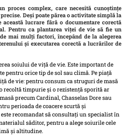
 un proces complex, care necesită cunoștințe
precise. Deși poate părea o activitate simplă la
e această lucrare fără o documentare corectă
al. Pentru ca plantarea viței de vie să fie un
 de mai mulți factori, începând de la alegerea
 terenului și executarea corectă a lucrărilor de
erea soiului de viță de vie. Este important de
ite pentru orice tip de sol sau climă. Pe piață
viță de vie: pentru consum ca struguri de masă
 o recoltă timpurie și o rezistență sporită ar
de masă precum Cardinal, Chasselas Dore sau
tru perioada de coacere scurtă și
z, este recomandat să consultați un specialist în
aterialul săditor, pentru a alege soiurile cele
imă și altitudine.