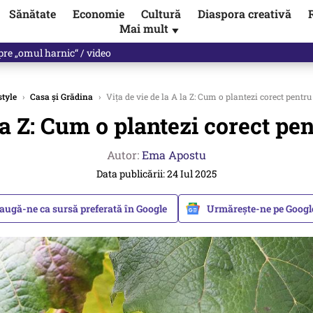
Sănătate
Economie
Cultură
Diaspora creativă
Mai mult
▼
les praful de tot!” Eugen Teodorovici, reacție după ce Green Deal-ul a
style
›
Casa și Grădina
›
Vița de vie de la A la Z: Cum o plantezi corect pentru
la Z: Cum o plantezi corect pe
Autor:
Ema Apostu
Data publicării: 24 Iul 2025
augă-ne ca sursă preferată în Google
Urmărește-ne pe Goog