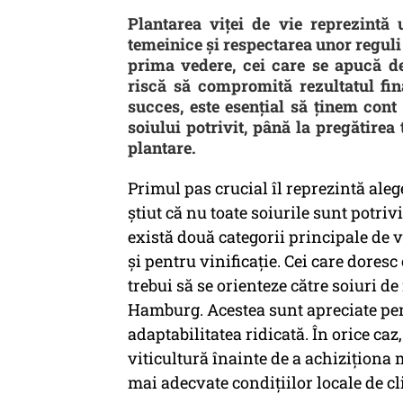
Plantarea viței de vie reprezintă
temeinice și respectarea unor reguli 
prima vedere, cei care se apucă d
riscă să compromită rezultatul fin
succes, este esențial să ținem cont
soiului potrivit, până la pregătirea
plantare.
Primul pas crucial îl reprezintă aleg
știut că nu toate soiurile sunt potriv
există două categorii principale de 
și pentru vinificație. Cei care doresc
trebui să se orienteze către soiuri 
Hamburg. Acestea sunt apreciate pen
adaptabilitatea ridicată. În orice ca
viticultură înainte de a achiziționa m
mai adecvate condițiilor locale de cl