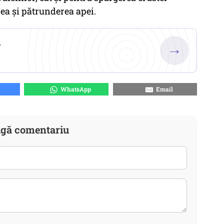
rea și pătrunderea apei.
.
→
WhatsApp
Email
gă comentariu