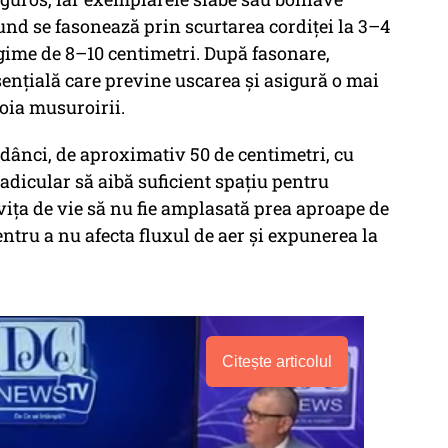
pund se fasonează prin scurtarea cordiței la 3–4
ngime de 8–10 centimetri. După fasonare,
ențială care previne uscarea și asigură o mai
oia musuroirii.
adânci, de aproximativ 50 de centimetri, cu
radicular să aibă suficient spațiu pentru
 vița de vie să nu fie amplasată prea aproape de
entru a nu afecta fluxul de aer și expunerea la
Citește articolul