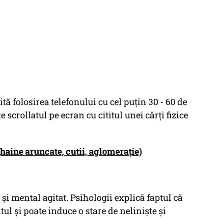
tă folosirea telefonului cu cel puțin 30 - 60 de
 scrollatul pe ecran cu cititul unei cărți fizice
haine aruncate, cutii, aglomerație)
i mental agitat. Psihologii explică faptul că
ul și poate induce o stare de neliniște și