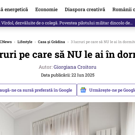
ză energetică
Economie
Diaspora creativă
Românii c
vărat ce se întâmplă!“ Propunerea Oanei Gheorghiu care l-a uluit pe Eu
CNews
›
Lifestyle
›
Casa și Grădina
›
3 lucruri pe care să NU le ai în dormit
ruri pe care să NU le ai în do
Autor:
Giorgiana Croitoru
Data publicării: 22 Iun 2025
augă-ne ca sursă preferată în Google
Urmărește-ne pe Goog