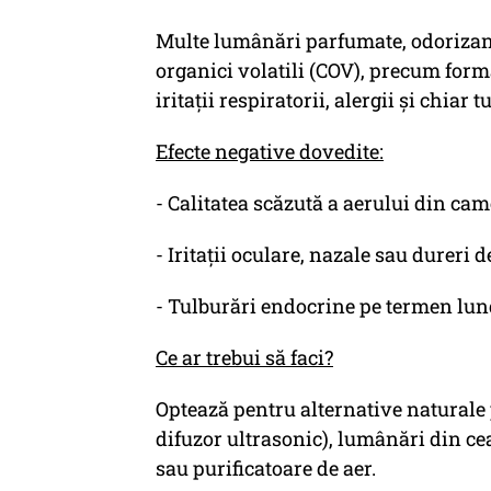
Multe lumânări parfumate, odorizan
organici volatili (COV), precum for
iritații respiratorii, alergii și chiar
Efecte negative dovedite:
- Calitatea scăzută a aerului din ca
- Iritații oculare, nazale sau dureri d
- Tulburări endocrine pe termen lung
Ce ar trebui să faci?
Optează pentru alternative naturale 
difuzor ultrasonic), lumânări din cea
sau purificatoare de aer.