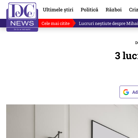
Ultimele știri
Politică
Război
Cri
Cele mai citite
„Mă uit și sper să nu fie ade
D
3 luc
Ad