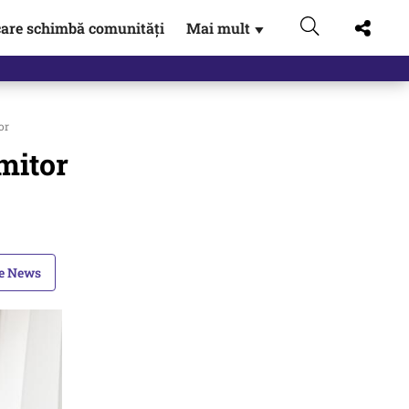
are schimbă comunități
Mai mult
▼
gen…
or
rmitor
le News