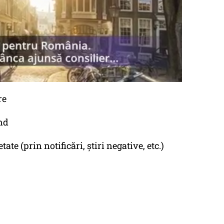
re
nd
ate (prin notificări, știri negative, etc.)