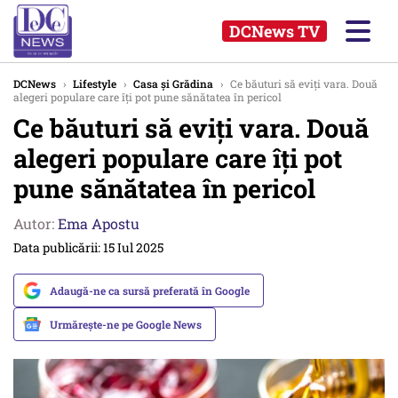
DCNews TV
DCNews
›
Lifestyle
›
Casa și Grădina
›
Ce băuturi să eviți vara. Două
alegeri populare care îți pot pune sănătatea în pericol
Ce băuturi să eviți vara. Două
alegeri populare care îți pot
pune sănătatea în pericol
Autor:
Ema Apostu
Data publicării: 15 Iul 2025
Adaugă-ne ca sursă preferată în Google
Urmărește-ne pe Google News