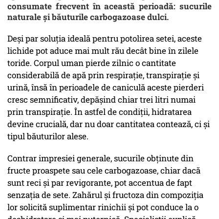
consumate frecvent în această perioadă: sucurile
naturale și băuturile carbogazoase dulci.
Deși par soluția ideală pentru potolirea setei, aceste
lichide pot aduce mai mult rău decât bine în zilele
toride. Corpul uman pierde zilnic o cantitate
considerabilă de apă prin respirație, transpirație și
urină, însă în perioadele de caniculă aceste pierderi
cresc semnificativ, depășind chiar trei litri numai
prin transpirație. În astfel de condiții, hidratarea
devine crucială, dar nu doar cantitatea contează, ci și
tipul băuturilor alese.
Contrar impresiei generale, sucurile obținute din
fructe proaspete sau cele carbogazoase, chiar dacă
sunt reci și par revigorante, pot accentua de fapt
senzația de sete. Zahărul și fructoza din compoziția
lor solicită suplimentar rinichii și pot conduce la o