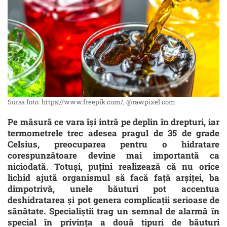
Sursa foto: https://www.freepik.com/, @rawpixel.com
Pe măsură ce vara își intră pe deplin în drepturi, iar
termometrele trec adesea pragul de 35 de grade
Celsius, preocuparea pentru o hidratare
corespunzătoare devine mai importantă ca
niciodată. Totuși, puțini realizează că nu orice
lichid ajută organismul să facă față arșiței, ba
dimpotrivă, unele băuturi pot accentua
deshidratarea și pot genera complicații serioase de
sănătate. Specialiștii trag un semnal de alarmă în
special în privința a două tipuri de băuturi