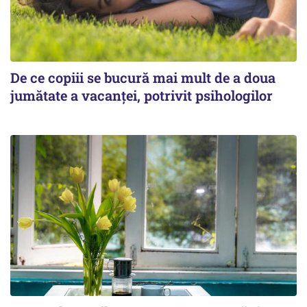
De ce copiii se bucură mai mult de a doua
jumătate a vacanței, potrivit psihologilor