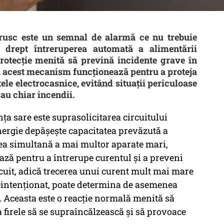
brusc este un semnal de alarmă ce nu trebuie
 drept întreruperea automată a alimentării
protecție menită să prevină incidente grave în
t, acest mecanism funcționează pentru a proteja
atele electrocasnice, evitând situații periculoase
au chiar incendii.
ța sare este suprasolicitarea circuitului
nergie depășește capacitatea prevăzută a
rea simultană a mai multor aparate mari,
ează pentru a întrerupe curentul și a preveni
ircuit, adică trecerea unui curent mult mai mare
eintenționat, poate determina de asemenea
. Aceasta este o reacție normală menită să
 firele să se supraîncălzească și să provoace