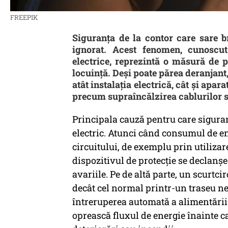
FREEPIK
Siguranța de la contor care sare 
ignorat. Acest fenomen, cunoscut
electrice, reprezintă o măsură de 
locuință. Deși poate părea deranjan
atât instalația electrică, cât și apar
precum supraîncălzirea cablurilor s
Principala cauză pentru care siguran
electric. Atunci când consumul de e
circuitului, de exemplu prin utiliza
dispozitivul de protecție se declanș
avariile. Pe de altă parte, un scurtc
decât cel normal printr-un traseu n
întreruperea automată a alimentării
oprească fluxul de energie înainte ca