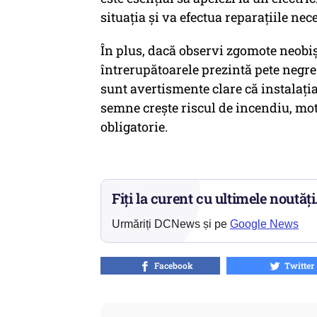
situația și va efectua reparațiile nec
În plus, dacă observi zgomote neobiș
întrerupătoarele prezintă pete negre
sunt avertismente clare că instalați
semne crește riscul de incendiu, mot
obligatorie.
Fiți la curent cu ultimele noutăți
Urmăriți DCNews și pe
Google News
Facebook
Twitter