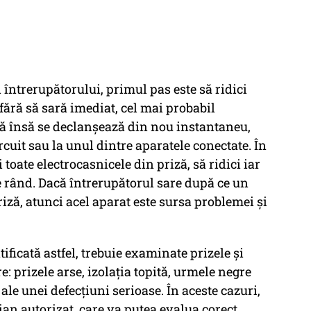
 întrerupătorului, primul pas este să ridici
ără să sară imediat, cel mai probabil
ă însă se declanșează din nou instantaneu,
rcuit sau la unul dintre aparatele conectate. În
toate electrocasnicele din priză, să ridici iar
pe rând. Dacă întrerupătorul sare după ce un
iză, atunci acel aparat este sursa problemei și
tificată astfel, trebuie examinate prizele și
: prizele arse, izolația topită, urmele negre
ale unei defecțiuni serioase. În aceste cazuri,
cian autorizat, care va putea evalua corect