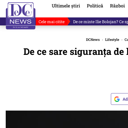
Ultimele știri
Politică
Război
Cele mai citite
De ce a mințit Ilie Bolojan? V
DCNews
›
Lifestyle
›
Ca
De ce sare siguranța de 
Ad