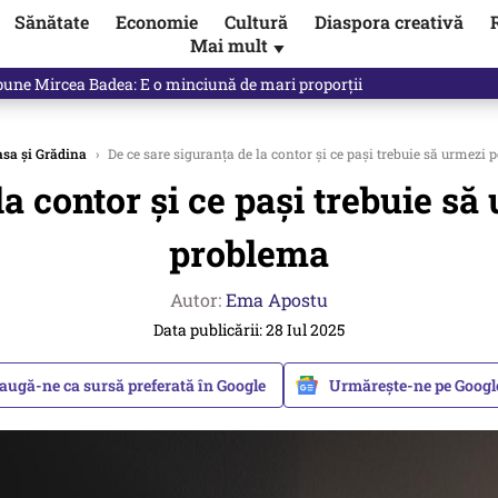
Sănătate
Economie
Cultură
Diaspora creativă
Mai mult
▼
ictor Ponta ne dă răspunsul
sa și Grădina
›
De ce sare siguranța de la contor și ce pași trebuie să urmezi
la contor și ce pași trebuie s
problema
Autor:
Ema Apostu
Data publicării: 28 Iul 2025
augă-ne ca sursă preferată în Google
Urmărește-ne pe Goog