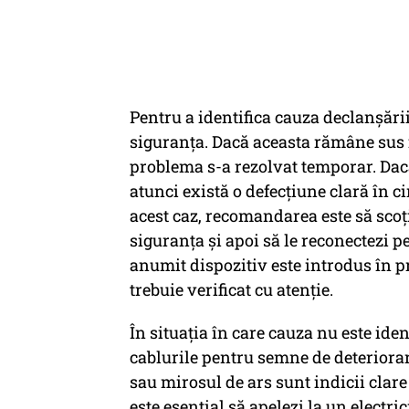
Pentru a identifica cauza declanșării
siguranța. Dacă aceasta rămâne sus f
problema s-a rezolvat temporar. Dac
atunci există o defecțiune clară în ci
acest caz, recomandarea este să scoți 
siguranța și apoi să le reconectezi 
anumit dispozitiv este introdus în pr
trebuie verificat cu atenție.
În situația în care cauza nu este iden
cablurile pentru semne de deteriorare
sau mirosul de ars sunt indicii clare 
este esențial să apelezi la un electri