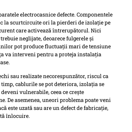
aparatele electrocasnice defecte. Componentele
 la scurtcircuite ori la pierderi de izolație pe
curent care activează întrerupătorul. Nici
rebuie neglijate, deoarece fulgerele și
unilor pot produce fluctuații mari de tensiune
ța va interveni pentru a proteja instalația
ase.
vechi sau realizate necorespunzător, riscul ca
 timp, cablurile se pot deteriora, izolația se
deveni vulnerabile, ceea ce crește
eme. De asemenea, uneori problema poate veni
acă este uzată sau are un defect de fabricație,
tă înlocuire.