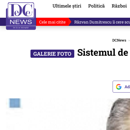
Ultimele știri
Politică
Război
Cele mai citite
„Dacă facem treaba asta, s-a a
DCNews
›
Sistemul de
Ad