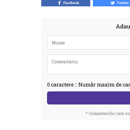
Facebook
Twitter
Adau
0
caractere :: Număr maxim de car
* Comentariile care co