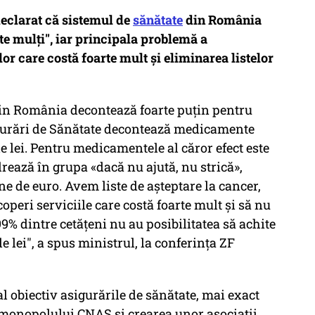
declarat că sistemul de
sănătate
din România
te mulți", iar principala problemă a
lor care costă foarte mult și eliminarea listelor
n România decontează foarte puţin pentru
igurări de Sănătate decontează medicamente
de lei. Pentru medicamentele al căror efect este
drează în grupa «dacă nu ajută, nu strică»,
e de euro. Avem liste de aşteptare la cancer,
operi serviciile care costă foarte mult şi să nu
99% dintre cetăţeni nu au posibilitatea să achite
e lei", a spus ministrul, la conferinţa ZF
l obiectiv asigurările de sănătate, mai exact
 monopolului CNAS și crearea unor asociații