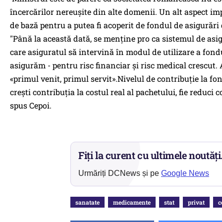
încercărilor nereușite din alte domenii. Un alt aspect imp
de bază pentru a putea fi acoperit de fondul de asigurări
"Până la această dată, se menţine pro ca sistemul de asig
care asiguratul să intervină în modul de utilizare a fond
asigurăm - pentru risc financiar şi risc medical crescut.
«primul venit, primul servit».Nivelul de contribuţie la fo
creşti contribuţia la costul real al pachetului, fie reduci
spus Cepoi.
Fiți la curent cu ultimele noutăți
Urmăriți DCNews și pe
Google News
sanatate
medicamente
stat
privat
c