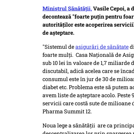
Ministrul Sănătății,
Vasile Cepoi, a 
decontează "foarte puțin pentru foar
autorităților este acoperirea servicii
de așteptare.
"Sistemul de
asigurări de sănătate
di
foarte mulţi. Casa Naţională de As
sub 10 lei în valoare de 1,7 miliarde 
discutabil, adică acelea care se înca
consumul este în jur de 30 de milioan
diabet etc. Problema este să putem ac
avem liste de aşteptare acolo. Peste 
servicii care costă sute de milioane d
Pharma Summit 12.
Noua lege a sănătății are ca principa
descentralizarea lor prin spargerea