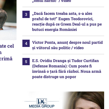
„omul harnic“ / video
„Dacă facem treaba asta, s-a ales
praful de tot!” Eugen Teodorovici,
reacție după ce Green Deal-ul a pus pe
butuci energia României
Victor Ponta, anunț despre noul partid
ate cel
și viitorul său politic / video
m
 crimă
E.S. Ovidiu Dranga și Tudor Curtifan
(Defense Romania): Cum poate fi
învinsă o țară fără război. Noua armă
poate distruge un popor