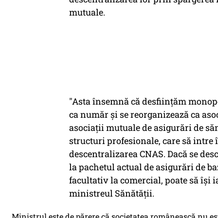
mutuale.
"Asta însemnă că desfiinţăm monopol
ca număr şi se reorganizează ca asoci
asociaţii mutuale de asigurări de să
structuri profesionale, care să intre 
descentralizarea CNAS. Dacă se desc
la pachetul actual de asigurări de b
facultativ la comercial, poate să îşi 
ministreul Sănătăţii.
Ministrul este de părere că societatea românească nu es