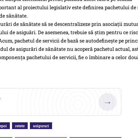
ortant al proiectului legislativ este definirea pachetului de 
 de sănătate.
urări de sănătate să se descentralizeze prin asociaţii mutua
ului de asiguări. De asemenea, trebuie să ştim pentru ce ris
 Acum, pachetul de servicii de bază se autodefineşte pe princ
ndul de asigurări de sănătate nu acoperă pachetul actual, astf
 componenţa pachetului de servicii, fie o îmbinare a celor dou
.
→
epoi
retete
asigurari