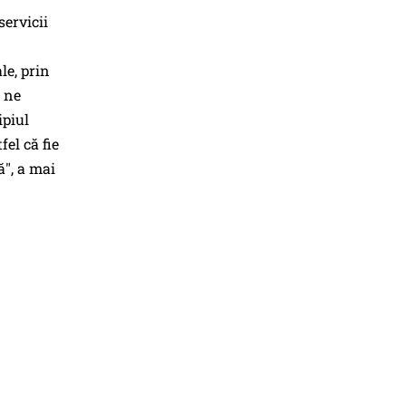
servicii
le, prin
c ne
ipiul
el că fie
ă", a mai