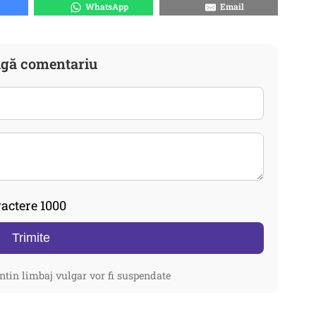
WhatsApp
Email
gă comentariu
actere 1000
Trimite
ntin limbaj vulgar vor fi suspendate