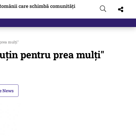
Românii care schimbă comunități
 pus pe…
prea mulți"
uțin pentru prea mulți"
le News