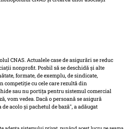
ul CNAS. Actualele case de asigurări se reduc
aţii nonprofit. Posbil să se deschidă şi alte
nătate, formate, de exemplu, de sindicate,
în competiţie cu cele care rezultă din
hide sau nu portiţa pentru sistemul comercial
ază, vom vedea. Dacă o persoană se asigură
ia de acolo şi pachetul de bază", a adăugat
te adepta sistemului privat, punând acest lucru pe seama