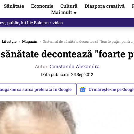
Sănătate
Economie
Cultură
Diaspora creativă
Mai mult
▼
les praful de tot!” Eugen Teodorovici, reacție după ce Green Deal-ul a
Lifestyle
›
Magazin
›
Sistemul de sănătate decontează "foarte puțin pentru 
 sănătate decontează "foarte p
Autor:
Constanda Alexandra
Data publicării: 25 Sep 2012
augă-ne ca sursă preferată în Google
Urmărește-ne pe Goog