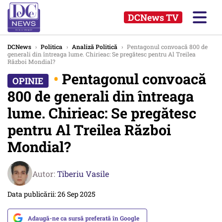
DCNews TV
DCNews
›
Politica
›
Analiză Politică
›
Pentagonul convoacă 800 de
generali din întreaga lume. Chirieac: Se pregătesc pentru Al Treilea
Război Mondial?
•
Pentagonul convoacă
800 de generali din întreaga
lume. Chirieac: Se pregătesc
pentru Al Treilea Război
Mondial?
Autor:
Tiberiu Vasile
Data publicării: 26 Sep 2025
Adaugă-ne ca sursă preferată în Google