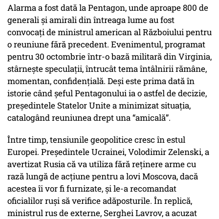
Alarma a fost dată la Pentagon, unde aproape 800 de
generali și amirali din întreaga lume au fost
convocați de ministrul american al Războiului pentru
o reuniune fără precedent. Evenimentul, programat
pentru 30 octombrie într-o bază militară din Virginia,
stârnește speculații, întrucât tema întâlnirii rămâne,
momentan, confidențială. Deși este prima dată în
istorie când șeful Pentagonului ia o astfel de decizie,
președintele Statelor Unite a minimizat situația,
catalogând reuniunea drept una “amicală”.
Între timp, tensiunile geopolitice cresc în estul
Europei. Președintele Ucrainei, Volodimir Zelenski, a
avertizat Rusia că va utiliza fără reținere arme cu
rază lungă de acțiune pentru a lovi Moscova, dacă
acestea îi vor fi furnizate, și le-a recomandat
oficialilor ruși să verifice adăposturile. În replică,
ministrul rus de externe, Serghei Lavrov, a acuzat