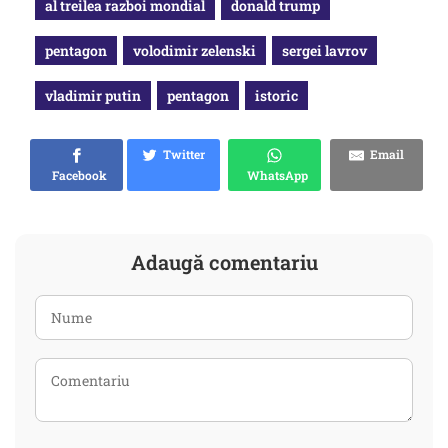
al treilea razboi mondial
donald trump
pentagon
volodimir zelenski
sergei lavrov
vladimir putin
pentagon
istoric
Twitter
Email
Facebook
WhatsApp
Adaugă comentariu