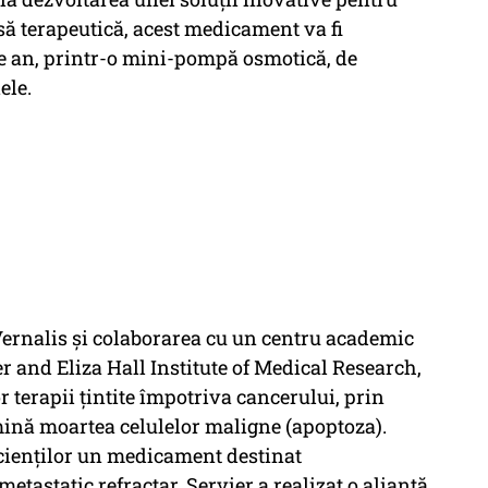
asă terapeutică, acest medicament va fi
pe an, printr-o mini-pompă osmotică, de
ele.
Vernalis și colaborarea cu un centru academic
r and Eliza Hall Institute of Medical Research,
 terapii țintite împotriva cancerului, prin
mină moartea celulelor maligne (apoptoza).
acienților un medicament destinat
etastatic refractar, Servier a realizat o alianță