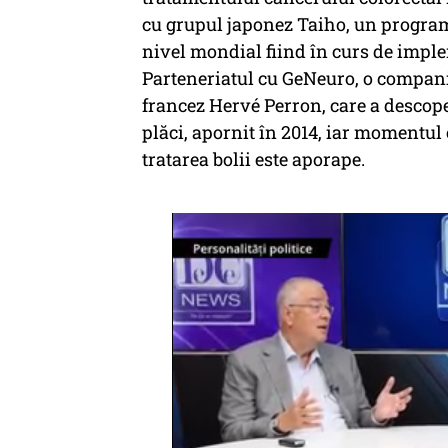
cu grupul japonez Taiho, un program
nivel mondial fiind în curs de impl
Parteneriatul cu GeNeuro, o compani
francez Hervé Perron, care a descoper
plăci, apornit în 2014, iar momentu
tratarea bolii este aporape.