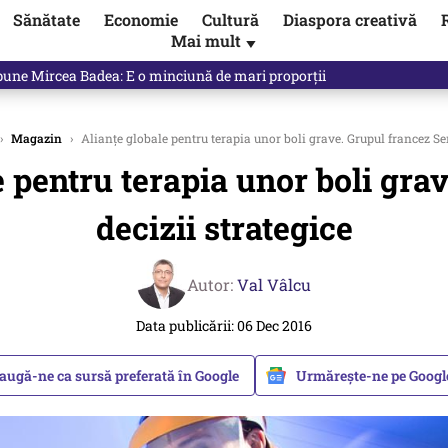
Sănătate
Economie
Cultură
Diaspora creativă
Mai mult
▼
ul asupra ANCPI. Când va fi pus sistemul în funcțiune
›
Magazin
›
Alianțe globale pentru terapia unor boli grave. Grupul francez Serv
 pentru terapia unor boli grav
decizii strategice
Autor:
Val Vâlcu
Data publicării: 06 Dec 2016
augă-ne ca sursă preferată în Google
Urmărește-ne pe Goog