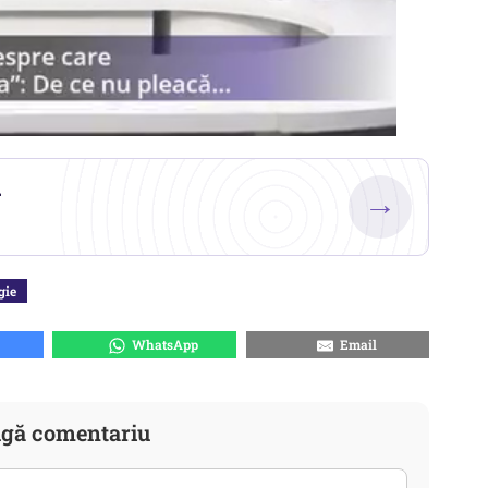
.
→
gie
WhatsApp
Email
gă comentariu