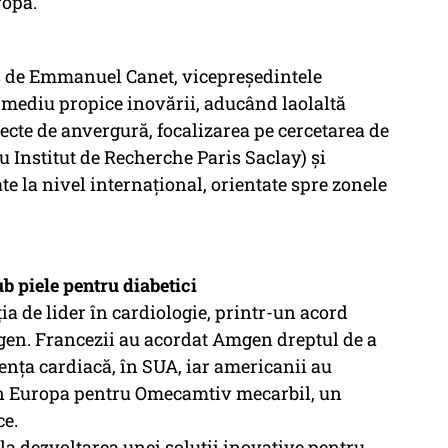
ropa.
is de Emmanuel Canet, vicepreședintele
 mediu propice inovării, aducând laolaltă
iecte de anvergură, focalizarea pe cercetarea de
u Institut de Recherche Paris Saclay) și
te la nivel internațional, orientate spre zonele
 piele pentru diabetici
ia de lider în cardiologie, printr-un acord
en. Francezii au acordat Amgen dreptul de a
iența cardiacă, în SUA, iar americanii au
 în Europa pentru Omecamtiv mecarbil, un
ce.
s la dezvoltarea unei soluții inovative pentru