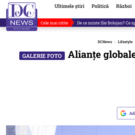
Ultimele știri
Politică
Război
Cele mai citite
Ultimele informații după atac
DCNews
›
Lifestyle
Alianțe globale
Ad