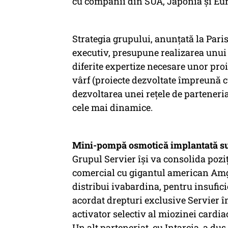
cu companii din SUA, Japonia și Eu
Strategia grupului, anunțată la Par
executiv, presupune realizarea unui
diferite expertize necesare unor pro
vârf (proiecte dezvoltate împreună c
dezvoltarea unei rețele de parteneria
cele mai dinamice.
Mini-pompă osmotică implantată sub
Grupul Servier își va consolida poziț
comercial cu gigantul american Amg
distribui ivabardina, pentru insufic
acordat drepturi exclusive Servier
activator selectiv al miozinei cardia
Un alt parteneriat, cu Intarcia, a du