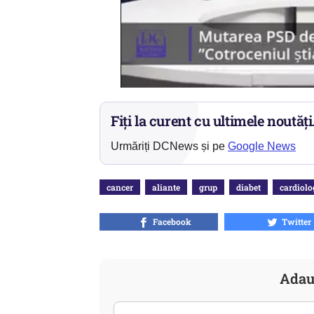
Fiți la curent cu ultimele noutăți
Urmăriți DCNews și pe
Google News
cancer
aliante
grup
diabet
cardiolo
Facebook
Twitter
Adau