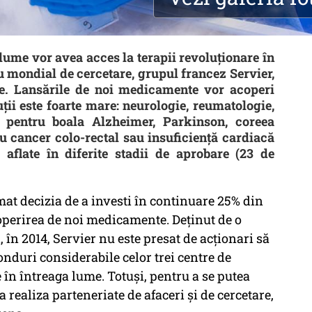
 lume vor avea acces la terapii revoluționare în
u mondial de cercetare, grupul francez Servier,
re. Lansările de noi medicamente vor acoperi
ții este foarte mare: neurologie, reumatologie,
 pentru boala Alzheimer, Parkinson, coreea
ru cancer colo-rectal sau insuficiență cardiacă
aflate în diferite stadii de aprobare (23 de
at decizia de a investi în continuare 25% din
coperirea de noi medicamente. Deținut de o
în 2014, Servier nu este presat de acționari să
onduri considerabile celor trei centre de
e în întreaga lume. Totuși, pentru a se putea
 realiza parteneriate de afaceri și de cercetare,