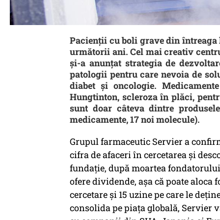
Pacienții cu boli grave din întreaga
următorii ani. Cel mai creativ centr
și-a anunțat strategia de dezvolta
patologii pentru care nevoia de solu
diabet și oncologie. Medicamente
Hungtinton, scleroza în plăci, pent
sunt doar câteva dintre produsele 
medicamente, 17 noi molecule).
Grupul farmaceutic Servier a confirm
cifra de afaceri în cercetarea și des
fundație, după moartea fondatorului, 
ofere dividende, așa că poate aloca f
cercetare și 15 uzine pe care le dețin
consolida pe piața globală, Servier va