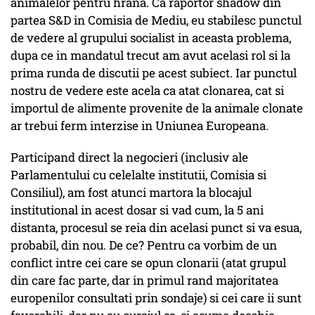
animalelor pentru hrana. Ca raportor shadow din
partea S&D in Comisia de Mediu, eu stabilesc punctul
de vedere al grupului socialist in aceasta problema,
dupa ce in mandatul trecut am avut acelasi rol si la
prima runda de discutii pe acest subiect. Iar punctul
nostru de vedere este acela ca atat clonarea, cat si
importul de alimente provenite de la animale clonate
ar trebui ferm interzise in Uniunea Europeana.
Participand direct la negocieri (inclusiv ale
Parlamentului cu celelalte institutii, Comisia si
Consiliul), am fost atunci martora la blocajul
institutional in acest dosar si vad cum, la 5 ani
distanta, procesul se reia din acelasi punct si va esua,
probabil, din nou. De ce? Pentru ca vorbim de un
conflict intre cei care se opun clonarii (atat grupul
din care fac parte, dar in primul rand majoritatea
europenilor consultati prin sondaje) si cei care ii sunt