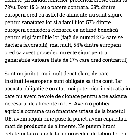
73%). Doar 15 % au o parere contrara. 63% dintre
europeni cred ca astfel de alimente nu sunt sigure
pentru sanatatea lor si a familiilor. 57% dintre
europeni considera clonarea ca nefiind benefică
pentru ei și familiile lor (față de numai 27% care se
declara favorabili); mai mult, 64% dintre europeni
cred ca acest procedeu nu este sigur pentru
generatiile viitoare (fata de 17% care cred contrariul).
Sunt majoritati mai mult decat clare, de care
institutiile europene sunt obligate sa tina cont. Iar
aceasta obligatie e cu atat mai puternica in situatia in
care nu avem nevoie de clonare pentru a ne asigura
necesarul de alimente in UE! Avem o politica
agricola comuna cu o finantare uriasa de la bugetul
UE, avem reguli bine puse la punct, avem capacitati
mari de productie de alimente. Ne putem hrani
cetatenii fara a apela la un procedeu de laborator cu