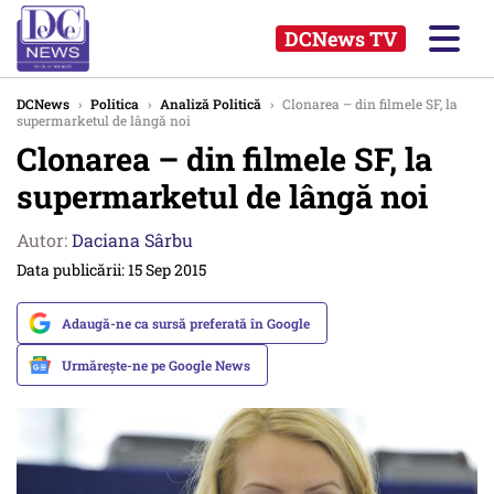
DCNews TV
DCNews
›
Politica
›
Analiză Politică
›
Clonarea – din filmele SF, la
supermarketul de lângă noi
Clonarea – din filmele SF, la
supermarketul de lângă noi
Autor:
Daciana Sârbu
Data publicării: 15 Sep 2015
Adaugă-ne ca sursă preferată în Google
Urmărește-ne pe Google News