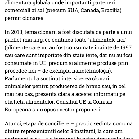
alimentara globala unde importanti parteneri
comerciali ai sai (precum SUA, Canada, Brazilia)
permit clonarea.
In 2010, tema clonarii a fost discutata ca parte a unui
pachet mai larg, ce continea toate "alimentele noi"
(alimente care nu au fost consumate inainte de 1997
sau care sunt importate din state terte, dar nu au fost
consumate in UE, precum si alimente produse prin
procedee noi – de exemplu nanotehnologii).
Parlamentul a sustinut interzicerea clonarii
animalelor pentru producerea de hrana sau, in cel
mai rau caz, prezenta clara a acestei informatii pe
eticheta alimentelor. Consiliul UE si Comisia
Europeana s-au opus acestor propuneri.
Atunci, etapa de conciliere – practic sedinta comuna
dintre reprezentantii celor 3 institutii, la care am
participat si eu - s-a terminat la patru dimineata, fara