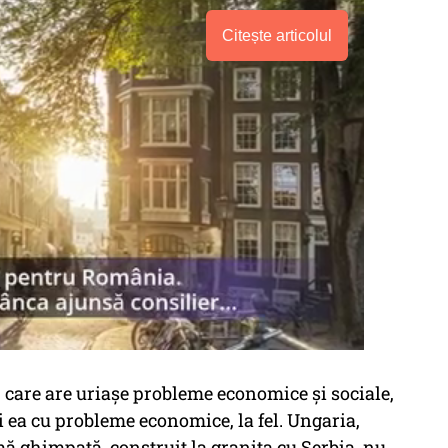
Citește articolul
, care are uriașe probleme economice și sociale,
și ea cu probleme economice, la fel. Ungaria,
mă ghimpată, construit la granița cu Serbia, nu