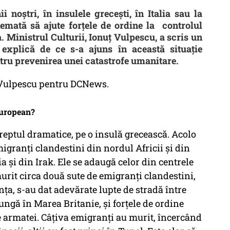
 noștri, în insulele grecești, în Italia sau la
hemată să ajute forțele de ordine la controlul
. Ministrul Culturii, Ionuț Vulpescu, a scris un
explică de ce s-a ajuns în această situație
ntru prevenirea unei catastrofe umanitare.
ț Vulpescu pentru DCNews.
 european?
reptul dramatice, pe o insulă grecească. Acolo
migranți clandestini din nordul Africii și din
a și din Irak. Ele se adaugă celor din centrele
rit circa două sute de emigranți clandestini,
anța, s-au dat adevărate lupte de stradă între
ungă în Marea Britanie, și forțele de ordine
e armatei. Câțiva emigranți au murit, încercând