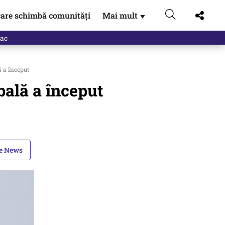
are schimbă comunități
Mai mult
▼
eac
 a început
bală a început
le News