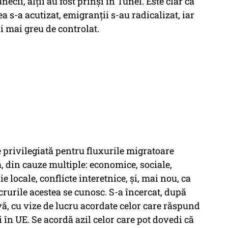
ecii, alții au fost prinși în Tunel. Este clar că
a s-a acutizat, emigranții s-au radicalizat, iar
și mai greu de controlat.
 privilegiată pentru fluxurile migratoare
ă, din cauze multiple: economice, sociale,
ie locale, conflicte interetnice, și, mai nou, ca
crurile acestea se cunosc. S-a încercat, după
ă, cu vize de lucru acordate celor care răspund
 în UE. Se acordă azil celor care pot dovedi că