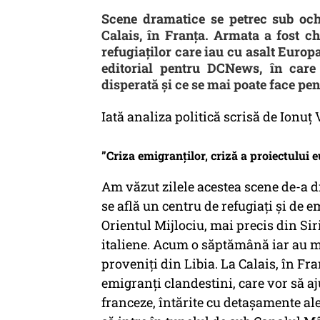
Scene dramatice se petrec sub ochii
Calais, în Franța. Armata a fost c
refugiaților care iau cu asalt Europa
editorial pentru DCNews, în care 
disperată și ce se mai poate face pe
Iată analiza politică scrisă de Ionu
”Criza emigranților, criză a proiectului
Am văzut zilele acestea scene de-a d
se află un centru de refugiați și de e
Orientul Mijlociu, mai precis din Siri
italiene. Acum o săptămână iar au mu
proveniți din Libia. La Calais, în Fr
emigranți clandestini, care vor să aj
franceze, întărite cu detașamente al