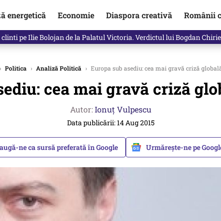
ză energetică
Economie
Diaspora creativă
Românii c
clinti pe Ilie Bolojan de la Palatul Victoria. Verdictul lui Bogdan Chiri
›
Politica
›
Analiză Politică
›
Europa sub asediu: cea mai gravă criză globală
ediu: cea mai gravă criză glo
Autor:
Ionuț Vulpescu
Data publicării: 14 Aug 2015
augă-ne ca sursă preferată în Google
Urmărește-ne pe Goog