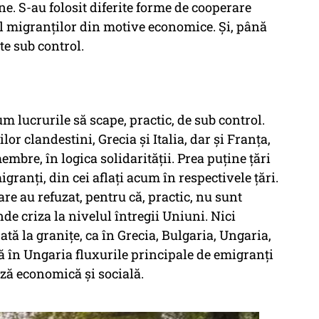
ine. S-au folosit diferite forme de cooperare
 migranților din motive economice. Și, până
ute sub control.
m lucrurile să scape, practic, de sub control.
r clandestini, Grecia și Italia, dar și Franța,
membre, în logica solidarității. Prea puține țări
ranți, din cei aflați acum în respectivele țări.
are au refuzat, pentru că, practic, nu sunt
nde criza la nivelul întregii Uniuni. Nici
tă la granițe, ca în Grecia, Bulgaria, Ungaria,
că în Ungaria fluxurile principale de emigranți
iză economică și socială.