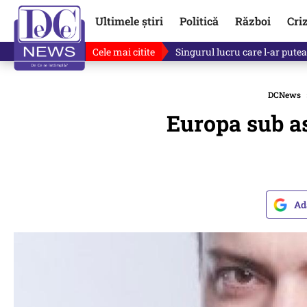
Ultimele știri
Politică
Război
Cri
Cele mai citite
Singurul lucru care l-ar putea 
DCNews
Europa sub as
Ad