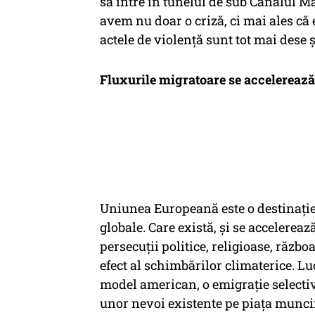
să intre în tunelul de sub Canalul Mân
avem nu doar o criză, ci mai ales că e
actele de violență sunt tot mai dese 
Fluxurile migratoare se accelerează
Uniunea Europeană este o destinație
globale. Care există, și se accelereaz
persecuții politice, religioase, războa
efect al schimbărilor climaterice. Lu
model american, o emigrație selectiv
unor nevoi existente pe piața muncii