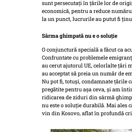
sunt persecutați în țările lor de orig
economică, pentru a reduce numărul
la un punct, lucrurile au putut fi țin
Sârma ghimpată nu e o soluție
O conjunctură specială a făcut ca acu
Confruntate cu problemele emigranțilo
au cerut ajutorul UE, celorlalte țări 
au acceptat să preia un număr de emig
Nu pot fi, totuși, condamnate țările c
pregătite pentru așa ceva, și am înti
ridicarea de ziduri din sârmă ghimpa
nu este o soluție durabilă. Mai ales 
vin din Kosovo, aflat în profundă cr