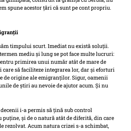
em spune acestor țări că sunt pe cont propriu.
igranții
săm timpului scurt. Imediat nu există soluții.
ermen mediu și lung se pot face multe lucruri:
pentru primirea unui număr atât de mare de
care să faciliteze integrarea lor, dar și eforturi
le de origine ale emigranților. Sigur, oamenii
nile de știri au nevoie de ajutor acum. Și nu
decenii i-a permis să țină sub control
puține, și de o natură atât de diferită, din care
de rezolvat. Acum natura crizei s-a schimbat,