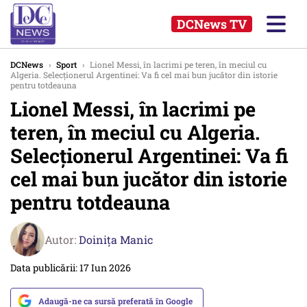
DCNews TV
DCNews
›
Sport
›
Lionel Messi, în lacrimi pe teren, în meciul cu
Algeria. Selecționerul Argentinei: Va fi cel mai bun jucător din istorie
pentru totdeauna
Lionel Messi, în lacrimi pe
teren, în meciul cu Algeria.
Selecționerul Argentinei: Va fi
cel mai bun jucător din istorie
pentru totdeauna
Autor:
Doinița Manic
Data publicării: 17 Iun 2026
Adaugă-ne ca sursă preferată în Google