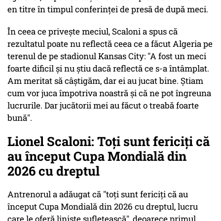
en titre în timpul conferinţei de presă de după meci.
În ceea ce priveşte meciul, Scaloni a spus că
rezultatul poate nu reflectă ceea ce a făcut Algeria pe
terenul de pe stadionul Kansas City: "A fost un meci
foarte dificil şi nu ştiu dacă reflectă ce s-a întâmplat.
Am meritat să câştigăm, dar ei au jucat bine. Ştiam
cum vor juca împotriva noastră şi că ne pot îngreuna
lucrurile. Dar jucătorii mei au făcut o treabă foarte
bună".
Lionel Scaloni: Toţi sunt fericiţi că
au început Cupa Mondială din
2026 cu dreptul
Antrenorul a adăugat că "toţi sunt fericiţi că au
început Cupa Mondială din 2026 cu dreptul, lucru
care le oferă linişte sufletească", deoarece primul