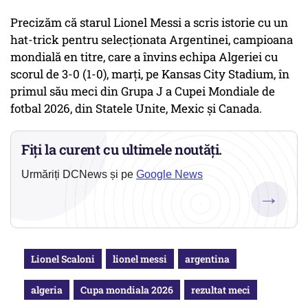
Precizăm că starul Lionel Messi a scris istorie cu un
hat-trick pentru selecţionata Argentinei, campioana
mondială en titre, care a învins echipa Algeriei cu
scorul de 3-0 (1-0), marţi, pe Kansas City Stadium, în
primul său meci din Grupa J a Cupei Mondiale de
fotbal 2026, din Statele Unite, Mexic şi Canada.
Fiți la curent cu ultimele noutăți.
Urmăriți DCNews și pe
Google News
→
Lionel Scaloni
lionel messi
argentina
algeria
Cupa mondiala 2026
rezultat meci