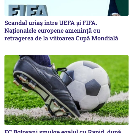
Scandal uriaş între UEFA şi FIFA.
Naţionalele europene ameninţă cu
retragerea de la viitoarea Cupă Mondială
FC Botoşani smulge egalul cu Rapid, după