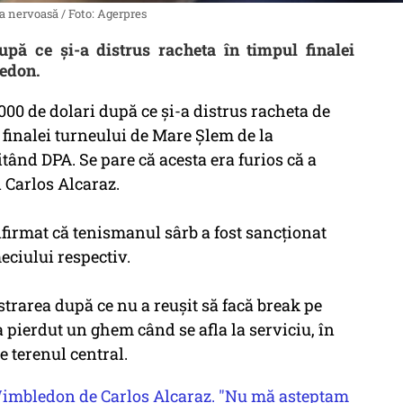
ea nervoasă / Foto: Agerpres
ă ce şi-a distrus racheta în timpul finalei
edon.
00 de dolari după ce şi-a distrus racheta de
l finalei turneului de Mare Şlem de la
ând DPA. Se pare că acesta era furios că a
 Carlos Alcaraz.
irmat că tenismanul sârb a fost sancţionat
eciului respectiv.
strarea după ce nu a reuşit să facă break pe
a pierdut un ghem când se afla la serviciu, în
pe terenul central.
Wimbledon de Carlos Alcaraz. "Nu mă aşteptam