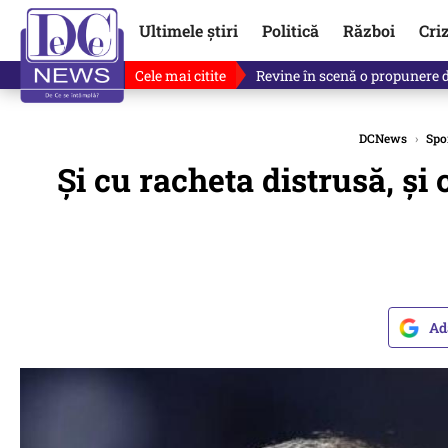
Ultimele știri
Politică
Război
Cri
Cele mai citite
Ce se întâmplă cu primul bulet
DCNews
›
Spo
Și cu racheta distrusă, și
Ad