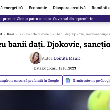
ză energetică
Economie
Diaspora creativă
Românii c
in electronic, decizia luată astăzi de Guvern pentru toți românii
rt
›
Tenis
›
Și cu racheta distrusă, și cu banii dați. Djokovic, sancționat după
 cu banii dați. Djokovic, sancț
Autor:
Doinița Manic
Data publicării: 18 Iul 2023
augă-ne ca sursă preferată în Google
Urmărește-ne pe Goog