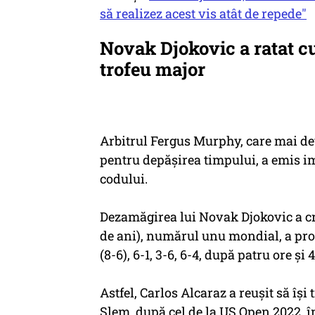
să realizez acest vis atât de repede"
Novak Djokovic a ratat cu
trofeu major
Arbitrul Fergus Murphy, care mai de
pentru depăşirea timpului, a emis i
codului.
Dezamăgirea lui Novak Djokovic a cr
de ani), numărul unu mondial, a profi
(8-6), 6-1, 3-6, 6-4, după patru ore şi
Astfel, Carlos Alcaraz a reușit să își
Şlem, după cel de la US Open 2022, 