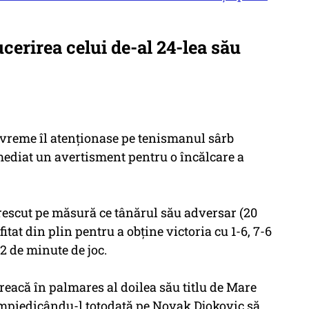
cerirea celui de-al 24-lea său
vreme îl atenţionase pe tenismanul sârb
mediat un avertisment pentru o încălcare a
escut pe măsură ce tânărul său adversar (20
tat din plin pentru a obţine victoria cu 1-6, 7-6
 42 de minute de joc.
 treacă în palmares al doilea său titlu de Mare
împiedicându-l totodată pe Novak Djokovic să