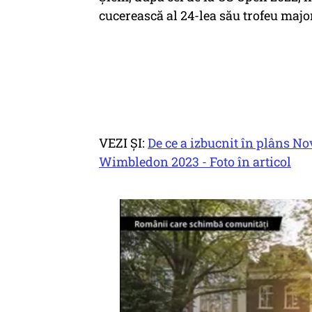
cucerească al 24-lea său trofeu major
VEZI ȘI:
De ce a izbucnit în plâns No
Wimbledon 2023 - Foto în articol