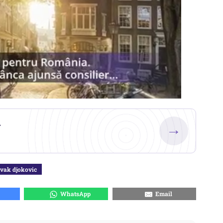
.
→
vak djokovic
WhatsApp
Email