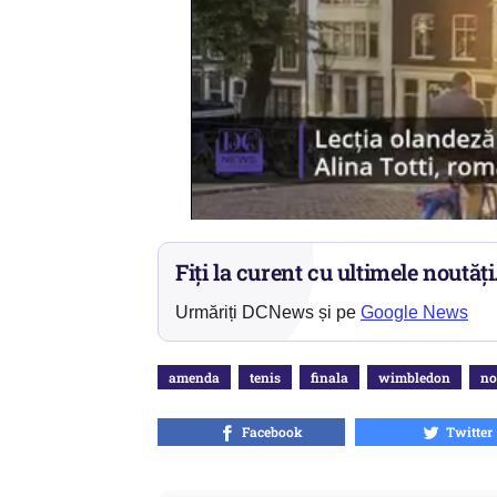
Fiți la curent cu ultimele noutăți
Urmăriți DCNews și pe
Google News
amenda
tenis
finala
wimbledon
no
Facebook
Twitter