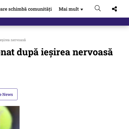
are schimbă comunități
Mai mult
▼
 ieșirea nervoasă
ionat după ieșirea nervoasă
le News