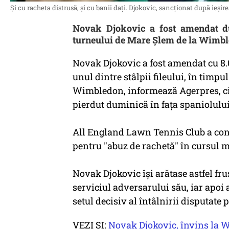
Și cu racheta distrusă, și cu banii dați. Djokovic, sancționat după ieșir
Novak Djokovic a fost amendat dup
turneului de Mare Şlem de la Wimbl
Novak Djokovic a fost amendat cu 8.0
unul dintre stâlpii fileului, în timpu
Wimbledon, informează Agerpres, cit
pierdut duminică în faţa spaniolului
All England Lawn Tennis Club a conf
pentru "abuz de rachetă" în cursul m
Novak Djokovic își arătase astfel fru
serviciul adversarului său, iar apoi 
setul decisiv al întâlnirii disputate 
VEZI ȘI:
Novak Djokovic, învins la 