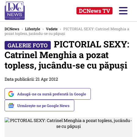
DCNews TV
DCNews
›
Lifestyle
›
Vedete
›
PICTORIAL SEXY: Catrinel Menghia a
pozat topless, jucându-se cu păpuşi
PICTORIAL SEXY:
Catrinel Menghia a pozat
topless, jucându-se cu păpuşi
Data publicării: 21 Apr 2012
Adaugă-ne ca sursă preferată în Google
Urmărește-ne pe Google News