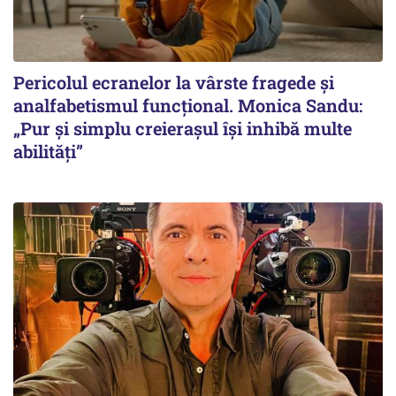
Pericolul ecranelor la vârste fragede și
analfabetismul funcțional. Monica Sandu:
„Pur și simplu creierașul își inhibă multe
abilități”