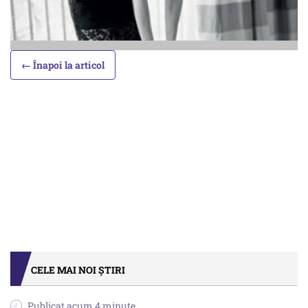
← Înapoi la articol
CELE MAI NOI ȘTIRI
Publicat acum 4 minute