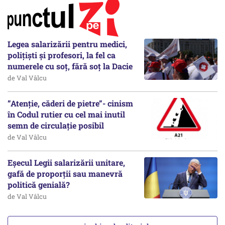
Legea salarizării pentru medici,
polițiști și profesori, la fel ca
numerele cu soț, fără soț la Dacie
de Val Vâlcu
”Atenție, căderi de pietre”- cinism
în Codul rutier cu cel mai inutil
semn de circulație posibil
de Val Vâlcu
Eșecul Legii salarizării unitare,
gafă de proporții sau manevră
politică genială?
de Val Vâlcu