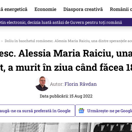
ză energetică
Economie
Diaspora creativă
Românii c
in electronic, decizia luată astăzi de Guvern pentru toți românii
›
Doliu în baschetul românesc. Alessia Maria Raiciu, una dintre speranţele aces
sc. Alessia Maria Raiciu, una
t, a murit în ziua când făcea 1
Autor:
Florin Răvdan
Data publicării: 15 Aug 2022
augă-ne ca sursă preferată în Google
Urmărește-ne pe Goog