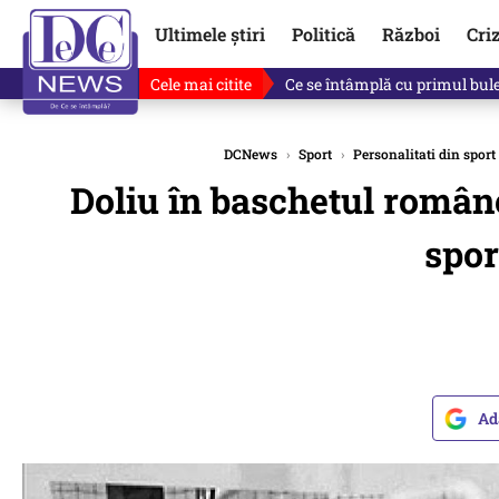
Ultimele știri
Politică
Război
Cri
Cele mai citite
Ce se întâmplă cu primul bulet
DCNews
›
Sport
›
Personalitati din sport
Doliu în baschetul române
spor
Ad