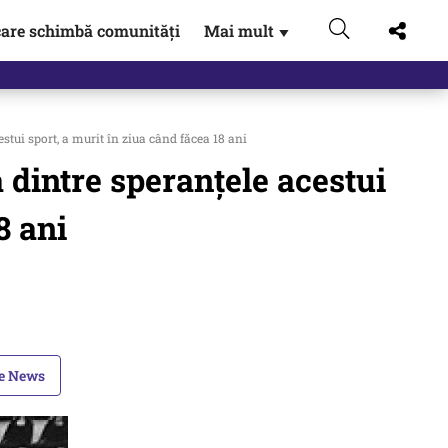
are schimbă comunități
Mai mult
▼
tui sport, a murit în ziua când făcea 18 ani
 dintre speranţele acestui
8 ani
le News