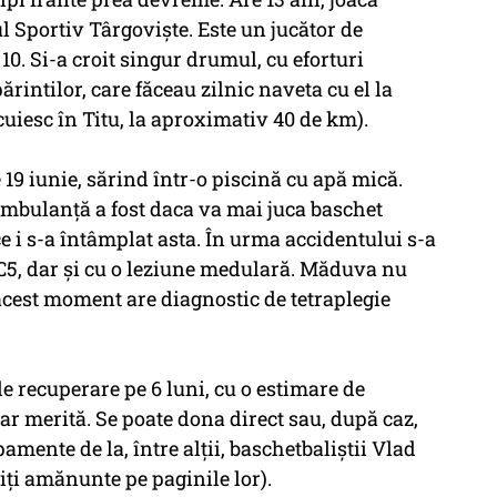
ul Sportiv Târgoviște. Este un jucător de
10. Si-a croit singur drumul, cu eforturi
părintilor, care făceau zilnic naveta cu el la
uiesc în Titu, la aproximativ 40 de km).
 19 iunie, sărind într-o piscină cu apă mică.
 ambulanță a fost daca va mai juca baschet
ce i s-a întâmplat asta. În urma accidentului s-a
i C5, dar și cu o leziune medulară. Măduva nu
n acest moment are diagnostic de tetraplegie
de recuperare pe 6 luni, cu o estimare de
ar merită. Se poate dona direct sau, după caz,
pamente de la, între alții, baschetbaliștii Vlad
ți amănunte pe paginile lor).