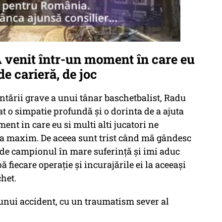
A venit într-un moment în care eu
de carieră, de joc
ntării grave a unui tânar baschetbalist, Radu
t o simpatie profundă și o dorinta de a ajuta
ment in care eu si multi alti jucatori ne
 la maxim. De aceea sunt trist când mă gândesc
ede campionul în mare suferință și imi aduc
fiecare operație și incurajările ei la aceeași
het.
 unui accident, cu un traumatism sever al