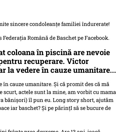
te sincere condoleanțe familiei îndurerate!
cris Federaţia Română de Baschet pe Facebook.
at coloana în piscină are nevoie
pentru recuperare. Victor
ar la vedere în cauze umanitare...
ere în cauze umanitare. Și că promit des că mă
Pe scurt, actele sunt la mine, am vorbit cu mama
a bănișori) îl pun eu. Long story short, ajutăm
oace iar baschet? Și pe părințI să se bucure de
ipi frânte prea devreme. Are 13 ani, joacă