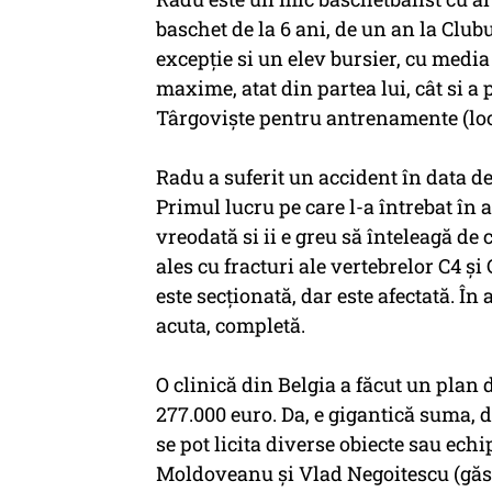
baschet de la 6 ani, de un an la Club
excepție si un elev bursier, cu media 
maxime, atat din partea lui, cât si a 
Târgoviște pentru antrenamente (loc
Radu a suferit un accident în data de
Primul lucru pe care l-a întrebat în
vreodată si ii e greu să înteleagă de 
ales cu fracturi ale vertebrelor C4 ș
este secționată, dar este afectată. Î
acuta, completă.
O clinică din Belgia a făcut un plan 
277.000 euro. Da, e gigantică suma, d
se pot licita diverse obiecte sau echi
Moldoveanu și Vlad Negoitescu (găsi