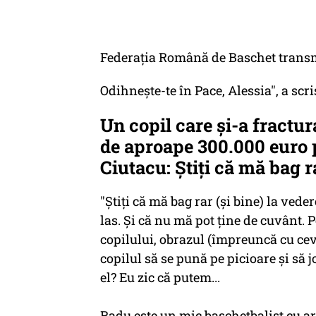
Federația Română de Baschet transmi
Odihnește-te în Pace, Alessia", a s
Un copil care şi-a fractur
de aproape 300.000 euro 
Ciutacu: Ştiţi că mă bag r
"Știți că mă bag rar (și bine) la ved
las. Și că nu mă pot ține de cuvânt. 
copilului, obrazul (împreuncă cu cev
copilul să se pună pe picioare și să j
el? Eu zic că putem...
Radu este un mic baschetbalist cu ar