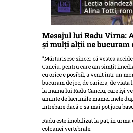
Mesajul lui Radu Virna: 
şi mulţi alţii ne bucuram 
"Mărturisesc sincer că vestea accide
Canciu, pentru care am simțit imedia
cu orice e posibil, a venit intr un mo
bucuram de joc, de cariera, de viata
la mama lui Radu Canciu, care își v
aminte de lacrimile mamei mele după 
intrebare dacă o sa mai pot juca basc
Radu este imobilizat la pat, in urma
coloanei vertebrale.