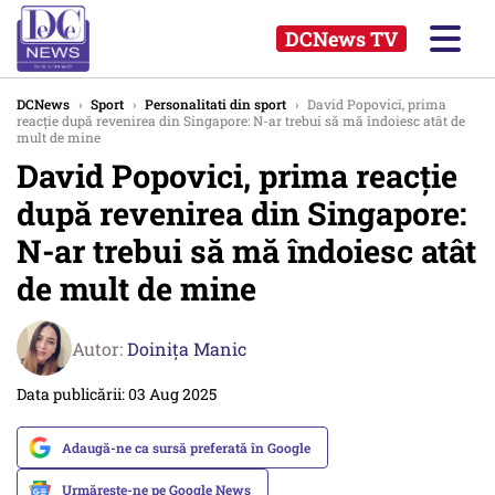
DCNews TV
DCNews
›
Sport
›
Personalitati din sport
›
David Popovici, prima
reacție după revenirea din Singapore: N-ar trebui să mă îndoiesc atât de
mult de mine
David Popovici, prima reacție
după revenirea din Singapore:
N-ar trebui să mă îndoiesc atât
de mult de mine
Autor:
Doinița Manic
Data publicării: 03 Aug 2025
Adaugă-ne ca sursă preferată în Google
Urmărește-ne pe Google News