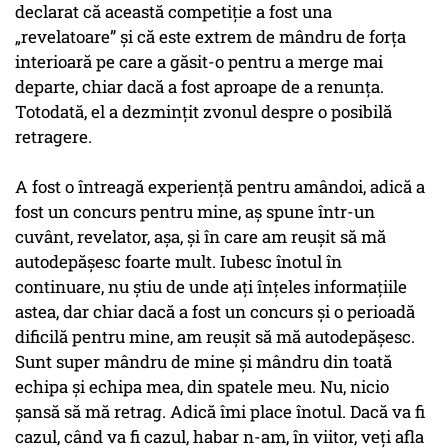
declarat că această competiție a fost una
„revelatoare” și că este extrem de mândru de forța
interioară pe care a găsit-o pentru a merge mai
departe, chiar dacă a fost aproape de a renunța.
Totodată, el a dezminţit zvonul despre o posibilă
retragere.
A fost o întreagă experienţă pentru amândoi, adică a
fost un concurs pentru mine, aş spune într-un
cuvânt, revelator, aşa, şi în care am reuşit să mă
autodepăşesc foarte mult. Iubesc înotul în
continuare, nu ştiu de unde aţi înţeles informaţiile
astea, dar chiar dacă a fost un concurs şi o perioadă
dificilă pentru mine, am reuşit să mă autodepăşesc.
Sunt super mândru de mine şi mândru din toată
echipa şi echipa mea, din spatele meu. Nu, nicio
şansă să mă retrag. Adică îmi place înotul. Dacă va fi
cazul, când va fi cazul, habar n-am, în viitor, veţi afla