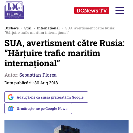
DCNews TV
DCNews
›
Stiri
›
Internațional
›
SUA, avertisment către Rusia:
”Hărţuire trafic maritim internaţional”
SUA, avertisment către Rusia:
”Hărţuire trafic maritim
internaţional”
Autor:
Sebastian Florea
Data publicării: 30 Aug 2018
Adaugă-ne ca sursă preferată în Google
Urmărește-ne pe Google News