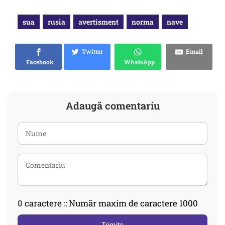
sua
rusia
avertisment
norma
nave
Twitter
Email
Facebook
WhatsApp
Adaugă comentariu
0
caractere :: Număr maxim de caractere 1000
Trimite