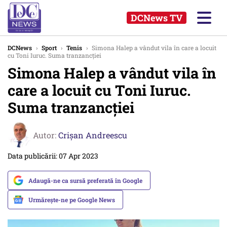
DCNews TV
DCNews
›
Sport
›
Tenis
›
Simona Halep a vândut vila în care a locuit
cu Toni Iuruc. Suma tranzancției
Simona Halep a vândut vila în
care a locuit cu Toni Iuruc.
Suma tranzancției
Autor:
Crişan Andreescu
Data publicării: 07 Apr 2023
Adaugă-ne ca sursă preferată în Google
Urmărește-ne pe Google News