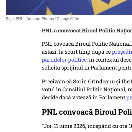
Sigla PNL - Inquam Photos / George Călin
PNL a convocat Biroul Politic Națion
PNL covoacă Biroul Politic Național, 
astăzi, la scurt timp după ce
președi
partidelor politice,
în contextul des
solicita sprijinul în Parlament pen
Precizăm că Sorin Grindeanu și Ilie 
votul în Consiliul Politic Național, r
decide dacă votează în Parlament
pe
PNL convoacă Biroul Poli
"Joi, 11 iunie 2026, începând cu ora 1