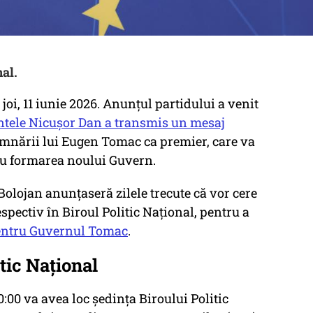
al.
joi, 11 iunie 2026. Anunțul partidului a venit
ntele Nicușor Dan a transmis un mesaj
emnării lui Eugen Tomac ca premier, care va
tru formarea noului Guvern.
Bolojan anunțaseră zilele trecute că vor cere
espectiv în Biroul Politic Național, pentru a
ntru Guvernul Tomac
.
tic Național
0:00 va avea loc ședința Biroului Politic