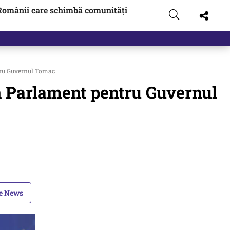
Românii care schimbă comunități
tru Guvernul Tomac
in Parlament pentru Guvernul
le News