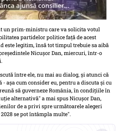
t un prim-ministru care va solicita votul
litatea partidelor politice față de acest
 este legitim, însă tot timpul trebuie sa aibă
t președintele Nicușor Dan, miercuri, într-o
.
cută între ele, nu mai au dialog, și atunci că
ă - așa cum consider eu, pentru a discuta și cu
mpreună să guverneze România, în condițiile în
luție alternativă" a mai spus Nicușor Dan,
cienilor de a privi spre următoarele alegeri
n 2028 se pot întâmpla multe".