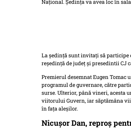
Național. Ședința va avea loc în sala
La ședință sunt invitați să participe
reședință de județ și presedintii CJ
Premierul desemnat Eugen Tomac urme
programul de guvernare, către partide
surse. Ulterior, până vineri, acest
viitorului Guvern, iar săptămâna vii
în fața aleșilor.
Nicușor Dan, reproș pent