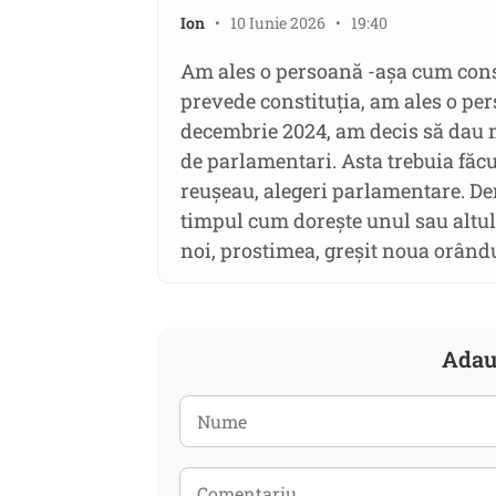
Ion
• 10 Iunie 2026 • 19:40
Am ales o persoană -așa cum cons
prevede constituția, am ales o pe
decembrie 2024, am decis să dau 
de parlamentari. Asta trebuia făcu
reușeau, alegeri parlamentare. De
timpul cum dorește unul sau altul, f
noi, prostimea, greșit noua orând
Adau