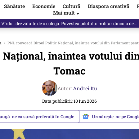
Sănătate
Economie
Cultură
Diaspora creativă
Mai mult
▼
Vîrdol, dezvăluite de o colegă. Povestea pilotului militar dincolo de…
a
›
PNL convoacă Biroul Politic Național, înaintea votului din Parlament pen
 Național, înaintea votului d
Tomac
Autor:
Andrei Itu
Data publicării: 10 Iun 2026
augă-ne ca sursă preferată în Google
Urmărește-ne pe Goog