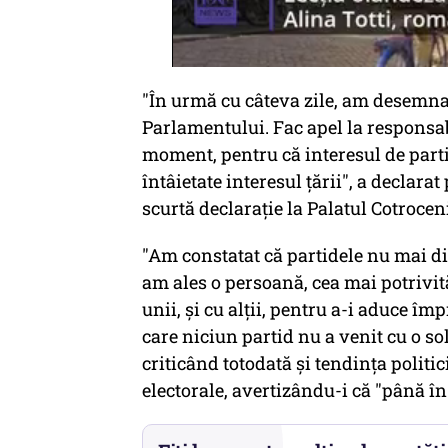
"În urmă cu câteva zile, am desemna
Parlamentului. Fac apel la responsabi
moment, pentru că interesul de partid
întâietate interesul țării", a declara
scurtă declarație la Palatul Cotroceni
"Am constatat că partidele nu mai dis
am ales o persoană, cea mai potrivit
unii, și cu alții, pentru a-i aduce î
care niciun partid nu a venit cu o so
criticând totodată și tendința politi
electorale, avertizându-i că "până î