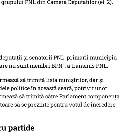
 grupului PNL din Camera Deputaților (et. 2).
 deputații și senatorii PNL, primarii municipiu
 care nu sunt membri BPN", a transmis PNL.
ază să trimită lista miniștrilor, dar și
le politice în această seară, potrivit unor
a urmează să trimită către Parlament componența
toare să se prezinte pentru votul de încredere
ru partide