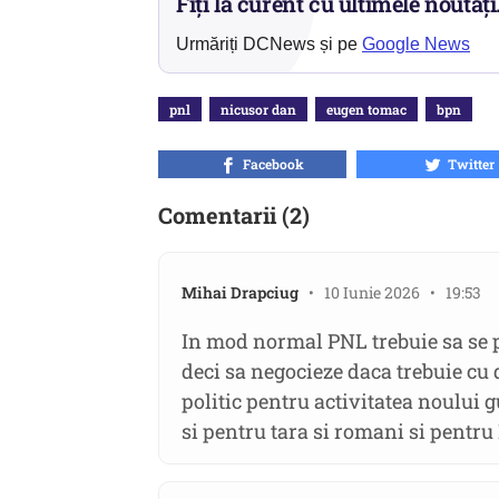
Fiți la curent cu ultimele noutăți
Urmăriți DCNews și pe
Google News
pnl
nicusor dan
eugen tomac
bpn
Facebook
Twitter
Comentarii (2)
Mihai Drapciug
• 10 Iunie 2026 • 19:53
In mod normal PNL trebuie sa se p
deci sa negocieze daca trebuie cu
politic pentru activitatea noului 
si pentru tara si romani si pentru