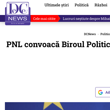
Ultimele știri
Politică
Război
Cele mai citite
Lucruri neștiute despre Mihai 
DCNews
›
Politic
PNL convoacă Biroul Politic
Ad