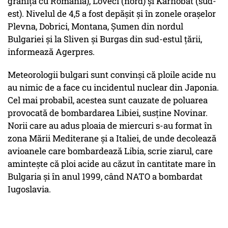
graniţa cu România), Loveci (nord) şi Karnobat (sud-
est). Nivelul de 4,5 a fost depăşit şi în zonele oraşelor
Plevna, Dobrici, Montana, Şumen din nordul
Bulgariei şi la Sliven şi Burgas din sud-estul ţării,
informează Agerpres.
Meteorologii bulgari sunt convinşi că ploile acide nu
au nimic de a face cu incidentul nuclear din Japonia.
Cel mai probabil, acestea sunt cauzate de poluarea
provocată de bombardarea Libiei, susţine Novinar.
Norii care au adus ploaia de miercuri s-au format în
zona Mării Mediterane şi a Italiei, de unde decolează
avioanele care bombardează Libia, scrie ziarul, care
aminteşte că ploi acide au căzut în cantitate mare în
Bulgaria şi în anul 1999, când NATO a bombardat
Iugoslavia.