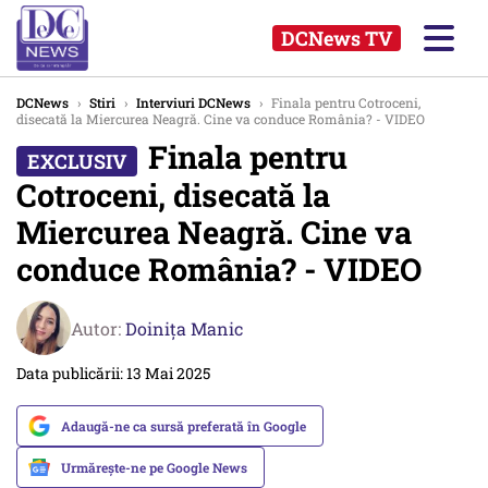
DCNews TV
DCNews
›
Stiri
›
Interviuri DCNews
›
Finala pentru Cotroceni,
disecată la Miercurea Neagră. Cine va conduce România? - VIDEO
Finala pentru
Cotroceni, disecată la
Miercurea Neagră. Cine va
conduce România? - VIDEO
Autor:
Doinița Manic
Data publicării: 13 Mai 2025
Adaugă-ne ca sursă preferată în Google
Urmărește-ne pe Google News