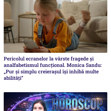
Pericolul ecranelor la vârste fragede și
analfabetismul funcțional. Monica Sandu:
„Pur și simplu creierașul își inhibă multe
abilități”