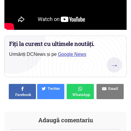
Fiți la curent cu ultimele noutăți.
Urmăriți DCNews și pe
Google News
→
Twitter
Email
Facebook
WhatsApp
Adaugă comentariu