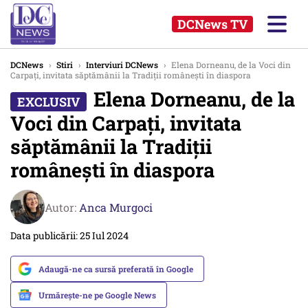
DCNews TV
DCNews
›
Stiri
›
Interviuri DCNews
›
Elena Dorneanu, de la Voci din
Carpați, invitata săptămânii la Tradiții românești în diaspora
Elena Dorneanu, de la
Voci din Carpați, invitata
săptămânii la Tradiții
românești în diaspora
Autor:
Anca Murgoci
Data publicării: 25 Iul 2024
Adaugă-ne ca sursă preferată în Google
Urmărește-ne pe Google News