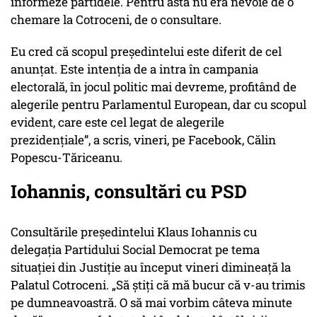
informeze partidele. Pentru asta nu era nevoie de o
chemare la Cotroceni, de o consultare.
Eu cred că scopul președintelui este diferit de cel
anunțat. Este intenția de a intra în campania
electorală, în jocul politic mai devreme, profitând de
alegerile pentru Parlamentul European, dar cu scopul
evident, care este cel legat de alegerile
prezidențiale”, a scris, vineri, pe Facebook, Călin
Popescu-Tăriceanu.
Iohannis, consultări cu PSD
Consultările preşedintelui Klaus Iohannis cu
delegaţia Partidului Social Democrat pe tema
situaţiei din Justiţie au început vineri dimineață la
Palatul Cotroceni. „Să ştiţi că mă bucur că v-au trimis
pe dumneavoastră. O să mai vorbim câteva minute