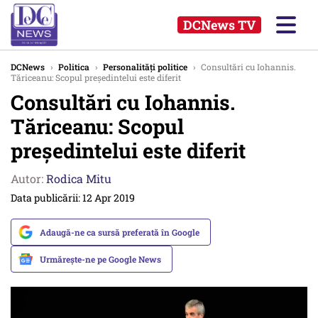
DCNews TV
DCNews
›
Politica
›
Personalități politice
›
Consultări cu Iohannis.
Tăriceanu: Scopul președintelui este diferit
Consultări cu Iohannis.
Tăriceanu: Scopul
președintelui este diferit
Autor:
Rodica Mitu
Data publicării: 12 Apr 2019
Adaugă-ne ca sursă preferată în Google
Urmărește-ne pe Google News