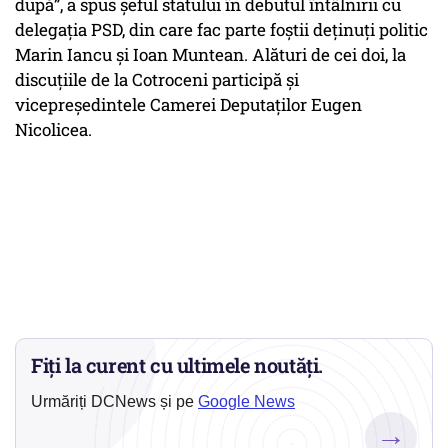
după”, a spus şeful statului în debutul întâlnirii cu
delegaţia PSD, din care fac parte foştii deţinuţi politic
Marin Iancu şi Ioan Muntean. Alături de cei doi, la
discuţiile de la Cotroceni participă şi
vicepreşedintele Camerei Deputaţilor Eugen
Nicolicea.
Fiți la curent cu ultimele noutăți.
Urmăriți DCNews și pe
Google News
→