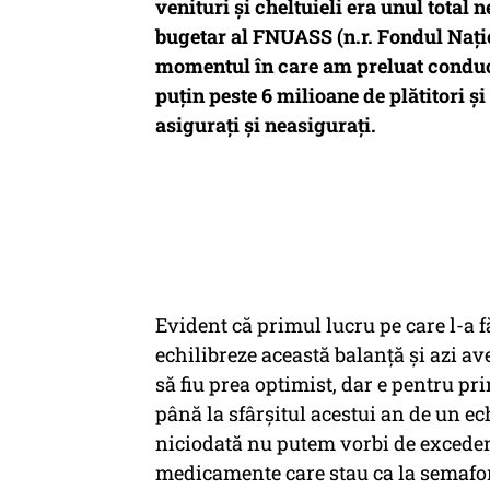
venituri şi cheltuieli era unul total n
bugetar al FNUASS (n.r. Fondul Nați
momentul în care am preluat conduc
puţin peste 6 milioane de plătitori ş
asiguraţi şi neasiguraţi.
Evident că primul lucru pe care l-a 
echilibreze această balanţă şi azi a
să fiu prea optimist, dar e pentru p
până la sfârşitul acestui an de un ec
niciodată nu putem vorbi de excede
medicamente care stau ca la semafor