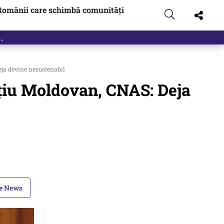
Românii care schimbă comunități
ja devine nesustenabil
ţiu Moldovan, CNAS: Deja
le News