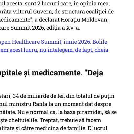
ul acesta, sunt 2 lucruri care, în opinia mea,
arăta viitorul Guvern, de structura coaliţiei de
 medicamente", a declarat Horaţiu Moldovan,
care Summit 2026, ediția a XV-a.
spen Healthcare Summit, iunie 2026: Bolile
gem acest lucru, nu înțelegem, de fapt, cheia
spitale şi medicamente. "Deja
ari, 34 de miliarde de lei, din totalul de puţin
nul ministru Rafila la un moment dat despre
nătate. Nu e normal ca, la baza piramidei, să se
şte cheltuielile. Treptat, trebuie să facem
litate şi către medicina de familie. E lucrul