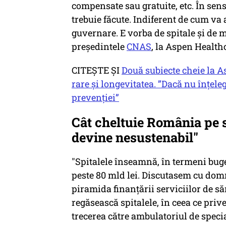
compensate sau gratuite, etc. În sens
trebuie făcute. Indiferent de cum va 
guvernare. E vorba de spitale şi de
preşedintele
CNAS
, la Aspen Health
CITEŞTE ŞI
Două subiecte cheie la A
rare și longevitatea. ”Dacă nu înțele
prevenției”
Cât cheltuie România pe 
devine nesustenabil"
"Spitalele înseamnă, în termeni buget
peste 80 mld lei. Discutasem cu dom
piramida finanţării serviciilor de să
regăsească spitalele, în ceea ce prive
trecerea către ambulatoriul de specia