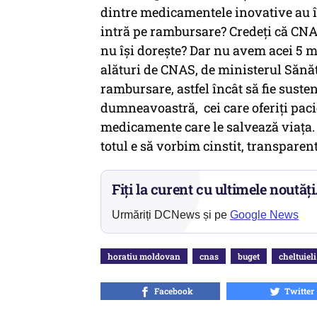
dintre medicamentele inovative au î
intră pe rambursare? Credeţi că CNAS
nu îşi doreşte? Dar nu avem acei 5 mil
alături de CNAS, de ministerul Sănă
rambursare, astfel încât să fie sust
dumneavoastră, cei care oferiţi pacie
medicamente care le salvează viaţa. S
totul e să vorbim cinstit, transpare
Fiți la curent cu ultimele noutăți
Urmăriți DCNews și pe
Google News
horatiu moldovan
cnas
buget
cheltuieli
Facebook
Twitter