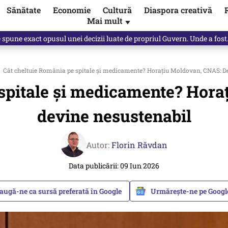
Sănătate
Economie
Cultură
Diaspora creativă
Mai mult
▼
Vîrdol, dezvăluite de o colegă. Povestea pilotului militar dincolo de…
Cât cheltuie România pe spitale şi medicamente? Horaţiu Moldovan, CNAS: De
 spitale şi medicamente? Hora
devine nesustenabil
Autor:
Florin Răvdan
Data publicării: 09 Iun 2026
augă-ne ca sursă preferată în Google
Urmărește-ne pe Goog