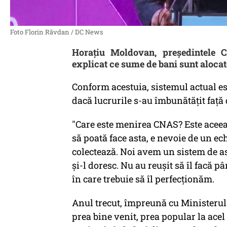
Foto Florin Răvdan / DC News
Horaţiu Moldovan, preşedintele C
explicat ce sume de bani sunt aloca
Conform acestuia, sistemul actual est
dacă lucrurile s-au îmbunătăţit faţă
"Care este menirea CNAS? Este aceea 
să poată face asta, e nevoie de un ech
colectează. Noi avem un sistem de as
şi-l doresc. Nu au reuşit să îl facă 
în care trebuie să îl perfecţionăm.
Anul trecut, împreună cu Ministerul 
prea bine venit, prea popular la ac