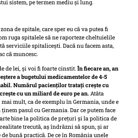
stui sistem, pe termen mediu şi lung.
zona de spitale, care sper eu că va putea fi
vom ruga spitalele să ne raporteze cheltuielile
stă serviciile spitaliceşti. Dacă nu facem asta,
 fac că muncesc.
 lei, şi voi fi foarte cinstit.
În fiecare an, an
 creştere a bugetului medicamentelor de 4-5
abil. Numărul pacienţilor trataţi creşte cu
 creşte cu un miliard de euro pe an.
Atâta
u mai mult, ca de exemplu în Germania, unde e
ă ţinem pasul cu Germania. Dar ce putem face
te bine la politica de preţuri şi la politica de
alitate trecută, aş îndrăzni să spun, şi ar
e de bună practică. De ce în România unele