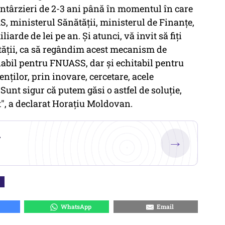
ntârzieri de 2-3 ani până în momentul în care
, ministerul Sănătăţii, ministerul de Finanţe,
iarde de lei pe an. Şi atunci, vă invit să fiţi
tăţii, ca să regândim acest mecanism de
enabil pentru FNUASS, dar şi echitabil pentru
nţilor, prin inovare, cercetare, acele
unt sigur că putem găsi o astfel de soluţie,
nt", a declarat Horaţiu Moldovan.
.
→
WhatsApp
Email