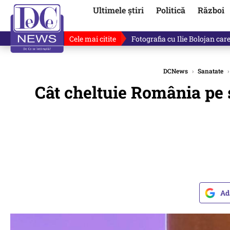
Ultimele știri
Politică
Război
Cele mai citite
Lucruri neștiute despre Mihai 
DCNews
›
Sanatate
›
Cât cheltuie România pe
Ad