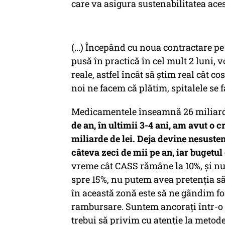
care va asigura sustenabilitatea ace
(...) Începând cu noua contractare pe 
pusă în practică în cel mult 2 luni, 
reale, astfel încât să ştim real cât co
noi ne facem că plătim, spitalele se
Medicamentele înseamnă 26 miliarde de
de an, în ultimii 3-4 ani, am avut o
miliarde de lei. Deja devine nesusten
câteva zeci de mii pe an, iar bugetul
vreme cât CASS rămâne la 10%, şi n
spre 15%, nu putem avea pretenţia s
în această zonă este să ne gândim foar
rambursare. Suntem ancoraţi într-o re
trebui să privim cu atenţie la metod