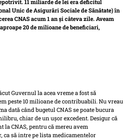
epotrivit. 11 miliarde de lei era deficitul
onal Unic de Asigurări Sociale de Sănătate) în
erea CNAS acum 1 an şi câteva zile. Aveam
i aproape 20 de milioane de beneficiari,
făcut Guvernul la acea vreme a fost să
vem peste 10 milioane de contribuabili. Nu vreau
rima dată când bugetul CNAS se poate bucura
hilibru, chiar de un uşor excedent. Desigur că
nt la CNAS, pentru că mereu avem
, ca să intre pe lista medicamentelor