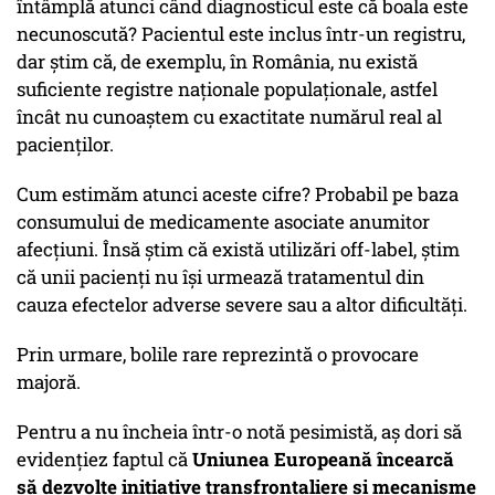
întâmplă atunci când diagnosticul este că boala este
necunoscută? Pacientul este inclus într-un registru,
dar știm că, de exemplu, în România, nu există
suficiente registre naționale populaționale, astfel
încât nu cunoaștem cu exactitate numărul real al
pacienților.
Cum estimăm atunci aceste cifre? Probabil pe baza
consumului de medicamente asociate anumitor
afecțiuni. Însă știm că există utilizări off-label, știm
că unii pacienți nu își urmează tratamentul din
cauza efectelor adverse severe sau a altor dificultăți.
Prin urmare, bolile rare reprezintă o provocare
majoră.
Pentru a nu încheia într-o notă pesimistă, aș dori să
evidențiez faptul că
Uniunea Europeană încearcă
să dezvolte inițiative transfrontaliere și mecanisme