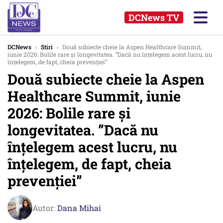
DCNews TV
DCNews
›
Stiri
›
Două subiecte cheie la Aspen Healthcare Summit,
iunie 2026: Bolile rare și longevitatea. ”Dacă nu înțelegem acest lucru, nu
înțelegem, de fapt, cheia prevenției”
Două subiecte cheie la Aspen
Healthcare Summit, iunie
2026: Bolile rare și
longevitatea. ”Dacă nu
înțelegem acest lucru, nu
înțelegem, de fapt, cheia
prevenției”
Autor:
Dana Mihai