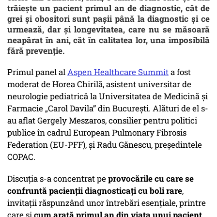
trăiește un pacient primul an de diagnostic, cât de
grei și obositori sunt pașii până la diagnostic și ce
urmează, dar și longevitatea, care nu se măsoară
neapărat în ani, cât în calitatea lor, una imposibilă
fără prevenție.
Primul panel al
Aspen Healthcare Summit
a fost
moderat de Horea Chirilă, asistent universitar de
neurologie pediatrică la Universitatea de Medicină și
Farmacie „Carol Davila” din București. Alături de el s-
au aflat Gergely Meszaros, consilier pentru politici
publice în cadrul European Pulmonary Fibrosis
Federation (EU-PFF), și Radu Gănescu, președintele
COPAC.
Discuția s-a concentrat pe
provocările cu care se
confruntă pacienții diagnosticați cu boli rare
,
invitații răspunzând unor întrebări esențiale, printre
care și
cum arată primul an din viața unui pacient