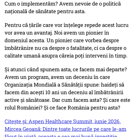
Cum o implementăm? Avem nevoie de o politică
națională de sănătate pentru asta.
Pentru că țările care vor înțelege repede acest lucru
vor avea un avantaj. Noi avem un pionier în
domeniul acesta. Un pionier care vorbea despre
îmbătrânire nu ca despre o fatalitate, ci ca despre o
calitate umană asupra căreia poți interveni în timp.
Și atunci când spunem asta, ce facem mai departe?
Avem un program, avem un deceniu în care
Organizația Mondială a Sănătății spune: haideți să
facem din acești 10 ani un deceniu al îmbătrânirii
active și sănătoase. Dar cum facem asta? Și care este
rolul României? Și ce face România pentru asta?
Citește și: Aspen Healthcare Summit, iunie 2026.
Mircea Geoană: Dintre toate lucrurile pe care le-am
făcut în viață, aceasta e cea mai bună investiție