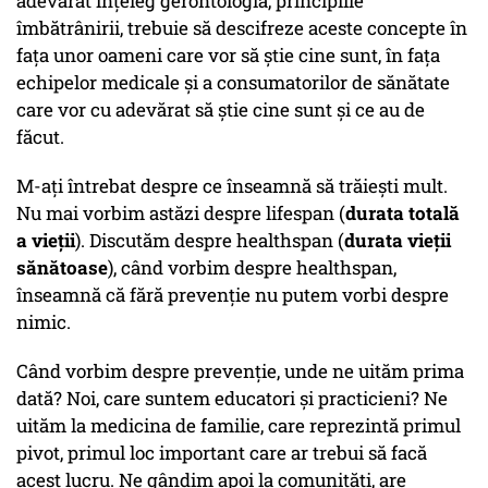
adevărat înțeleg gerontologia, principiile
îmbătrânirii, trebuie să descifreze aceste concepte în
fața unor oameni care vor să știe cine sunt, în fața
echipelor medicale și a consumatorilor de sănătate
care vor cu adevărat să știe cine sunt și ce au de
făcut.
M-ați întrebat despre ce înseamnă să trăiești mult.
Nu mai vorbim astăzi despre lifespan (
durata totală
a vieții
). Discutăm despre healthspan (
durata vieții
sănătoase
), când vorbim despre healthspan,
înseamnă că fără prevenție nu putem vorbi despre
nimic.
Când vorbim despre prevenție, unde ne uităm prima
dată? Noi, care suntem educatori și practicieni? Ne
uităm la medicina de familie, care reprezintă primul
pivot, primul loc important care ar trebui să facă
acest lucru. Ne gândim apoi la comunități, are