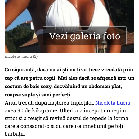
Vezi galeria foto
nicoleta_luciu (2)
Cu siguranţă, dacă nu ai ști nu ți-ar trece vreodată prin
cap că are patru copii. Mai ales dacă se afişează într-un
costum de baie sexy, dezvăluind un abdomen plat,
coapse suple şi sâni perfecţi.
Anul trecut, după naşterea tripleţilor,
Nicoleta Luciu
avea 90 de kilograme. Ulterior a început un regim
strict şi a reuşit să revină destul de repede la forma
care a consacrat-o şi cu care i-a înnebunit pe toţi
bărbaţii.