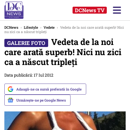
DCNews TV
DCNews
›
Lifestyle
›
Vedete
›
Vedeta de la noi care arată superb! Nici
nu zici ca a născut tripleți
Vedeta de la noi
care arată superb! Nici nu zici
ca a născut tripleți
Data publicării: 17 Iul 2012
Adaugă-ne ca sursă preferată în Google
Urmărește-ne pe Google News