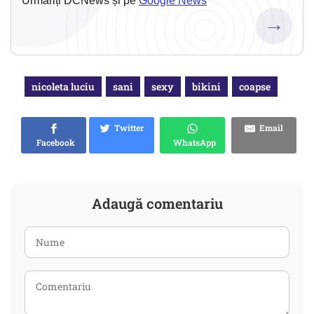
Urmăriți DCNews și pe
Google News
→
nicoleta luciu
sani
sexy
bikini
coapse
Twitter
Email
Facebook
WhatsApp
Adaugă comentariu