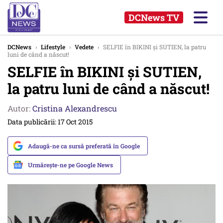
DCNews TV
DCNews
›
Lifestyle
›
Vedete
›
SELFIE în BIKINI şi SUTIEN, la patru
luni de când a născut!
SELFIE în BIKINI şi SUTIEN,
la patru luni de când a născut!
Autor:
Cristina Alexandrescu
Data publicării: 17 Oct 2015
Adaugă-ne ca sursă preferată în Google
Urmărește-ne pe Google News