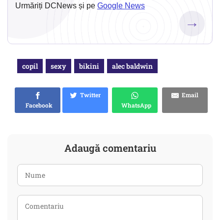
Urmăriți DCNews și pe
Google News
→
copil
sexy
bikini
alec baldwin
Twitter
Email
Facebook
WhatsApp
Adaugă comentariu