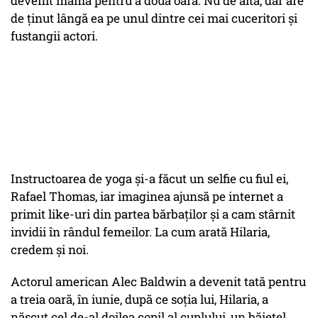
devenit mamă pentru a doua oară. Nu de alta, dar are
de ţinut lângă ea pe unul dintre cei mai cuceritori şi
fustangii actori.
Instructoarea de yoga şi-a făcut un selfie cu fiul ei,
Rafael Thomas, iar imaginea ajunsă pe internet a
primit like-uri din partea bărbaţilor şi a cam stârnit
invidii în rândul femeilor. La cum arată Hilaria,
credem şi noi.
Actorul american Alec Baldwin a devenit tată pentru
a treia oară, în iunie, după ce soţia lui, Hilaria, a
născut cel de-al doilea copil al cuplului, un băieţel