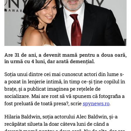
Are 31 de ani, a devenit mamă pentru a doua oară,
în urmă cu 4 luni, dar arată demenţial.
Soţia unui dintre cei mai cunoscut actori din lume s-
a pozat în lenjerie intimă, în timp ce-şi ţine copilul în
braţe, şi a publicat imaginea pe reţelele de
socializare. Mai are rost să vă spunem că fotografia a
fost preluată de toată presa?, scrie
spynews.ro
.
Hilaria Baldwin, soţia actorului Alec Baldwin, şi-a
recăpătat silueta la doar câteva luni de când a