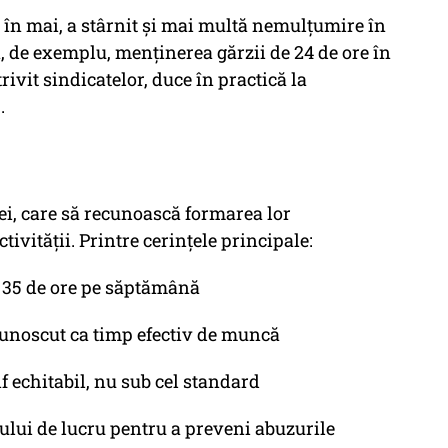
ă în mai, a stârnit și mai multă nemulțumire în
, de exemplu, menținerea gărzii de 24 de ore în
trivit sindicatelor, duce în practică la
.
iei, care să recunoască formarea lor
tivității. Printre cerințele principale:
 35 de ore pe săptămână
cunoscut ca timp efectiv de muncă
if echitabil, nu sub cel standard
alului de lucru pentru a preveni abuzurile