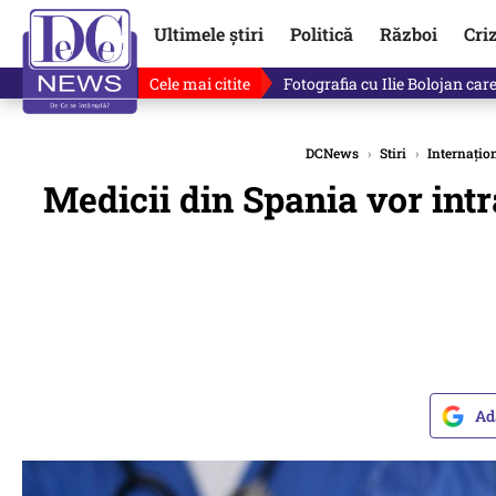
Ultimele știri
Politică
Război
Cri
Cele mai citite
Lucruri neștiute despre Mihai 
DCNews
›
Stiri
›
Internațio
Medicii din Spania vor intr
Ad