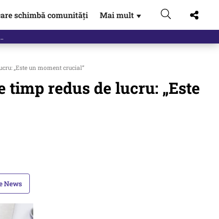
are schimbă comunități
Mai mult
▼
lucru: „Este un moment crucial”
e timp redus de lucru: „Este
le News