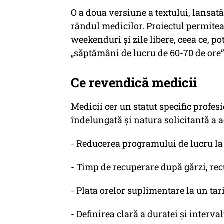
O a doua versiune a textului, lansat
rândul medicilor. Proiectul permitea
weekenduri și zile libere, ceea ce, po
„săptămâni de lucru de 60-70 de ore”
Ce revendică medicii
Medicii cer un statut specific profes
îndelungată și natura solicitantă a ac
- Reducerea programului de lucru la
- Timp de recuperare după gărzi, re
- Plata orelor suplimentare la un tar
- Definirea clară a duratei și interv