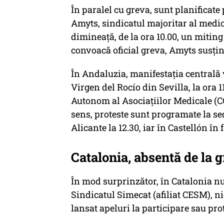
În paralel cu greva, sunt planificate
Amyts, sindicatul majoritar al medic
dimineață, de la ora 10.00, un miting
convoacă oficial greva, Amyts susțin
În Andaluzia, manifestația centrală v
Virgen del Rocío din Sevilla, la ora 
Autonom al Asociațiilor Medicale (CC
sens, proteste sunt programate la se
Alicante la 12.30, iar în Castellón în 
Catalonia, absentă de la 
În mod surprinzător, în Catalonia nu
Sindicatul Simecat (afiliat CESM), n
lansat apeluri la participare sau prot