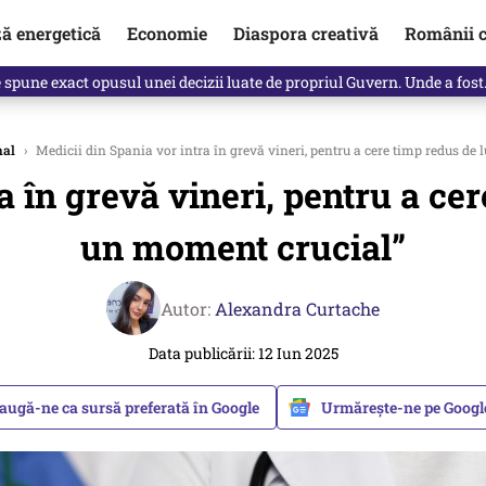
ză energetică
Economie
Diaspora creativă
Românii c
Vîrdol, dezvăluite de o colegă. Povestea pilotului militar dincolo de…
nal
›
Medicii din Spania vor intra în grevă vineri, pentru a cere timp redus de 
a în grevă vineri, pentru a cer
un moment crucial”
Autor:
Alexandra Curtache
Data publicării: 12 Iun 2025
augă-ne ca sursă preferată în Google
Urmărește-ne pe Goog