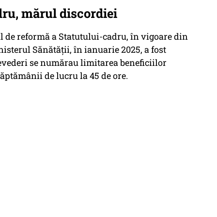
ru, mărul discordiei
l de reformă a Statutului-cadru, în vigoare din
sterul Sănătății, în ianuarie 2025, a fost
revederi se numărau limitarea beneficiilor
săptămânii de lucru la 45 de ore.